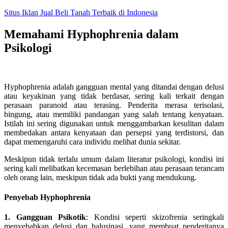
Skip
Situs Iklan Jual Beli Tanah Terbaik di Indonesia
to
content
Memahami Hyphophrenia dalam
Psikologi
Hyphophrenia adalah gangguan mental yang ditandai dengan delusi
atau keyakinan yang tidak berdasar, sering kali terkait dengan
perasaan paranoid atau terasing. Penderita merasa terisolasi,
bingung, atau memiliki pandangan yang salah tentang kenyataan.
Istilah ini sering digunakan untuk menggambarkan kesulitan dalam
membedakan antara kenyataan dan persepsi yang terdistorsi, dan
dapat memengaruhi cara individu melihat dunia sekitar.
Meskipun tidak terlalu umum dalam literatur psikologi, kondisi ini
sering kali melibatkan kecemasan berlebihan atau perasaan terancam
oleh orang lain, meskipun tidak ada bukti yang mendukung.
Penyebab Hyphophrenia
1. Gangguan Psikotik
: Kondisi seperti skizofrenia seringkali
menyebabkan delusi dan halusinasi, yang membuat penderitanya