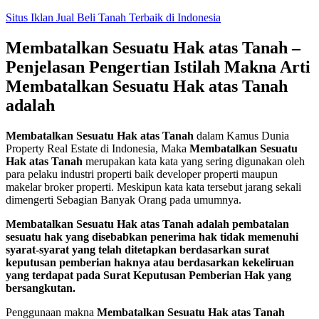
Skip
Situs Iklan Jual Beli Tanah Terbaik di Indonesia
to
content
Membatalkan Sesuatu Hak atas Tanah –
Penjelasan Pengertian Istilah Makna Arti
Membatalkan Sesuatu Hak atas Tanah
adalah
Membatalkan Sesuatu Hak atas Tanah
dalam Kamus Dunia
Property Real Estate di Indonesia, Maka
Membatalkan Sesuatu
Hak atas Tanah
merupakan kata kata yang sering digunakan oleh
para pelaku industri properti baik developer properti maupun
makelar broker properti. Meskipun kata kata tersebut jarang sekali
dimengerti Sebagian Banyak Orang pada umumnya.
Membatalkan Sesuatu Hak atas Tanah adalah pembatalan
sesuatu hak yang disebabkan penerima hak tidak memenuhi
syarat-syarat yang telah ditetapkan berdasarkan surat
keputusan pemberian haknya atau berdasarkan kekeliruan
yang terdapat pada Surat Keputusan Pemberian Hak yang
bersangkutan.
Penggunaan makna
Membatalkan Sesuatu Hak atas Tanah