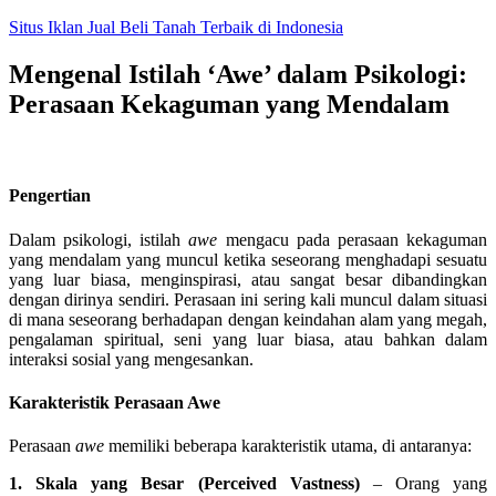
Skip
Situs Iklan Jual Beli Tanah Terbaik di Indonesia
to
content
Mengenal Istilah ‘Awe’ dalam Psikologi:
Perasaan Kekaguman yang Mendalam
Pengertian
Dalam psikologi, istilah
awe
mengacu pada perasaan kekaguman
yang mendalam yang muncul ketika seseorang menghadapi sesuatu
yang luar biasa, menginspirasi, atau sangat besar dibandingkan
dengan dirinya sendiri. Perasaan ini sering kali muncul dalam situasi
di mana seseorang berhadapan dengan keindahan alam yang megah,
pengalaman spiritual, seni yang luar biasa, atau bahkan dalam
interaksi sosial yang mengesankan.
Karakteristik Perasaan Awe
Perasaan
awe
memiliki beberapa karakteristik utama, di antaranya:
1. Skala yang Besar (Perceived Vastness)
– Orang yang