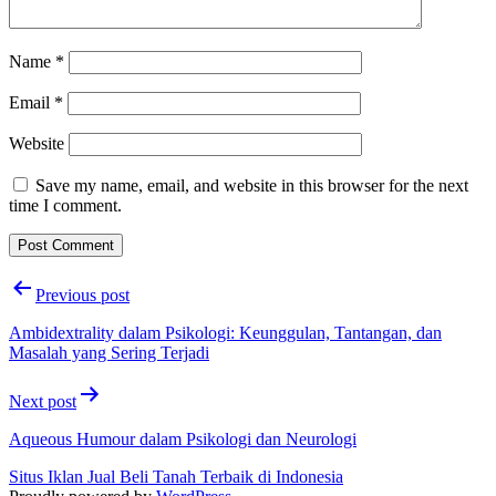
Name
*
Email
*
Website
Save my name, email, and website in this browser for the next
time I comment.
Post
Previous post
navigation
Ambidextrality dalam Psikologi: Keunggulan, Tantangan, dan
Masalah yang Sering Terjadi
Next post
Aqueous Humour dalam Psikologi dan Neurologi
Situs Iklan Jual Beli Tanah Terbaik di Indonesia