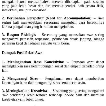
mengalami
awe
merasa bahwa mereka dihadapkan pada sesuatu
yang jauh lebih besar dari diri mereka sendiri, baik secara fisik,
intelektual, maupun emosional.
2. Perubahan Perspektif (Need for Accommodation)
–
Awe
sering kali menyebabkan seseorang mengubah cara berpikirnya
karena pengalaman yang baru dan mengejutkan.
3. Respon Fisiologis
– Seseorang yang merasakan
awe
sering
mengalami perasaan terpesona, perubahan detak jantung, hingga
perasaan kecil di hadapan sesuatu yang besar.
Dampak Positif dari Awe
1. Meningkatkan Rasa Konektivitas
– Perasaan
awe
dapat
meningkatkan rasa keterhubungan sosial dan empati terhadap orang
lain.
2. Mengurangi Stres
– Pengalaman
awe
dapat memberikan
ketenangan batin dan mengurangi stres serta kecemasan.
3. Meningkatkan Kreativitas
– Seseorang yang sering mengalami
awe
cenderung lebih terbuka terhadap ide-ide baru dan memiliki
kreativitas yang lebih tinggi.