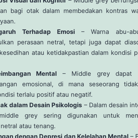
psi Visual dan Kognitif
– Middle grey berfungsi
cuan bagi otak dalam membedakan kontras w
yaan.
garuh Terhadap Emosi
– Warna abu-abu
lkan perasaan netral, tetapi juga dapat diaso
esedihan atau ketidakpastian dalam kondisi p
.
eimbangan Mental
– Middle grey dapat m
angan emosional, di mana seseorang tida
disi terlalu positif atau negatif.
ak dalam Desain Psikologis
– Dalam desain int
 middle grey sering digunakan untuk men
netral atau tenang.
ngan dengan Depresi dan Kelelahan Mental
– 