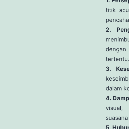
1. Perse
titik a
pencaha
2. Pen
menimbu
dengan k
tertentu
3. Kes
keseimb
dalam kon
4. Damp
visual,
suasana 
5. Hubu