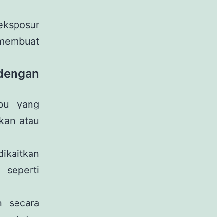
eksposur
 membuat
dengan
bu yang
kan atau
ikaitkan
 seperti
n secara