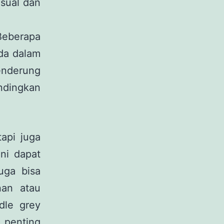
isual dan
berapa
da dalam
enderung
ndingkan
.
api juga
ini dapat
uga bisa
nan atau
dle grey
 penting