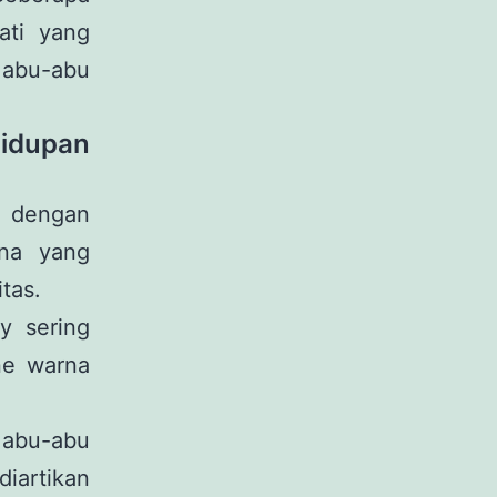
ati yang
 abu-abu
idupan
 dengan
ana yang
tas.
y sering
ne warna
 abu-abu
diartikan