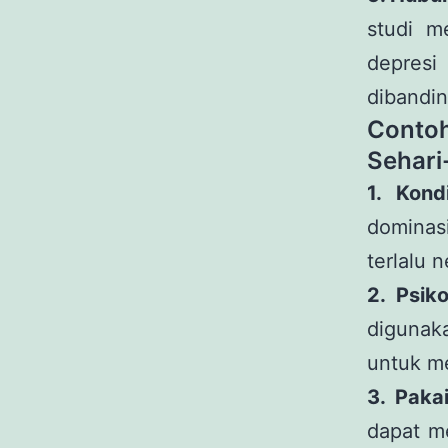
studi m
depresi
dibandi
Conto
Sehari
1. Kond
dominas
terlalu 
2. Psik
digunak
untuk m
3. Paka
dapat me