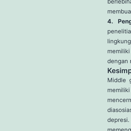
berlebih
membuat
4. Peng
penelit
lingkun
memilik
dengan 
Kesimp
Middle 
memiliki
mencerm
diasosi
depresi
memenga