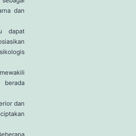
 sebagai
arna dan
 dapat
siasikan
sikologis
ewakili
k berada
erior dan
ciptakan
Beberapa