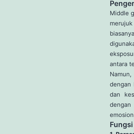
Penger
Middle g
merujuk
biasany
digunak
eksposu
antara t
Namun, 
dengan 
dan kes
dengan
emosiona
Fungsi