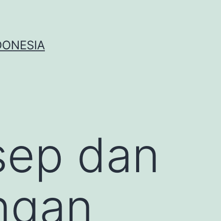
DONESIA
sep dan
ngan