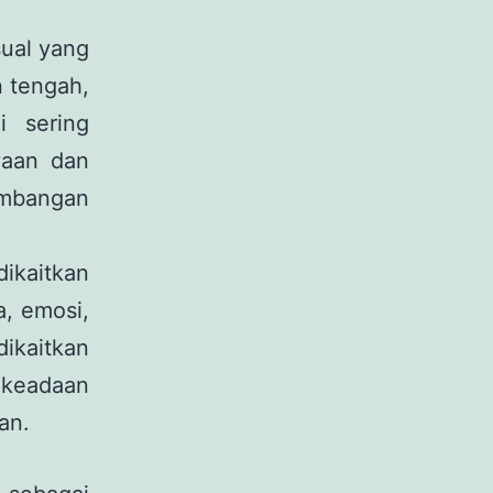
sual yang
 tengah,
i sering
yaan dan
imbangan
ikaitkan
, emosi,
ikaitkan
keadaan
an.