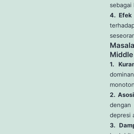
sebagai 
4. Efek
terhada
seseoran
Masal
Middle
1. Kura
dominan
monoton
2. Asos
dengan 
depresi 
3. Damp