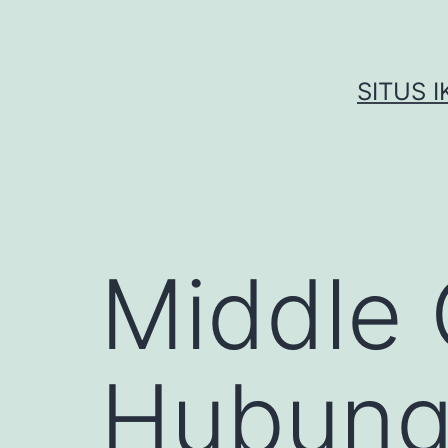
Skip
to
content
SITUS 
Middle 
Hubung