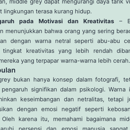
an, middle grey dapat mengurangi daya tarik v
 lingkungan terasa kurang hidup.
aruh pada Motivasi dan Kreativitas
– Be
ian menunjukkan bahwa orang yang sering bera
gan dengan warna netral seperti abu-abu c
i tingkat kreativitas yang lebih rendah diba
mereka yang terpapar warna-warna lebih cerah
ulan
grey bukan hanya konsep dalam fotografi, tet
 pengaruh signifikan dalam psikologi. Warna 
inkan keseimbangan dan netralitas, tetapi j
asikan dengan emosi negatif seperti kebosa
. Oleh karena itu, memahami bagaimana mid
ruhi persepsi dan emosi manusia sangat