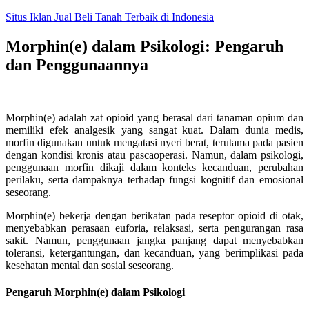
Skip
Situs Iklan Jual Beli Tanah Terbaik di Indonesia
to
content
Morphin(e) dalam Psikologi: Pengaruh
dan Penggunaannya
Morphin(e) adalah zat opioid yang berasal dari tanaman opium dan
memiliki efek analgesik yang sangat kuat. Dalam dunia medis,
morfin digunakan untuk mengatasi nyeri berat, terutama pada pasien
dengan kondisi kronis atau pascaoperasi. Namun, dalam psikologi,
penggunaan morfin dikaji dalam konteks kecanduan, perubahan
perilaku, serta dampaknya terhadap fungsi kognitif dan emosional
seseorang.
Morphin(e) bekerja dengan berikatan pada reseptor opioid di otak,
menyebabkan perasaan euforia, relaksasi, serta pengurangan rasa
sakit. Namun, penggunaan jangka panjang dapat menyebabkan
toleransi, ketergantungan, dan kecanduan, yang berimplikasi pada
kesehatan mental dan sosial seseorang.
Pengaruh Morphin(e) dalam Psikologi