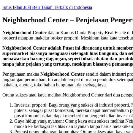
Skip
Situs Iklan Jual Beli Tanah Terbaik di Indonesia
to
content
Neighborhood Center – Penjelasan Pengert
Neighborhood Center
dalam Kamus Dunia Property Real Estate di
properti maupun makelar broker properti. Meskipun kata kata terseb
Neighborhood Center adalah Pusat ini dirancang untuk member
supermarket biasanya menguasai setengah luas bangunn, dan seki
menawarkan barang dagangan, seperti obat- obatan dan produk k
tanpa jalur pejalan yang tertutup, meskipun biasanya pemasan
Penggunaan makna
Neighborhood Center
sendiri dalam industri p
lingkungan perumahan. Ini adalah tempat di mana penduduk setempat 
pakaian, apotek, toko bahan bangunan, dan sebagainya.
Orang sukses atau kaya melihat Neighborhood Center dari dua perspek
Investasi properti: Bagi orang yang sukses di industri proper
potensi sebagai pusat komersial, mereka dapat memanfaatkan pe
pusat komunitas dan dapat memberikan pengembalian investasi 
Gaya hidup yang nyaman: Orang kaya atau sukses melihat Neig
mudah ke berbagai fasilitas dan layanan tanpa harus melakuk
Potensi pengembangan komunitas: Orang sukses atau kaya ya