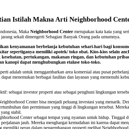
ian Istilah Makna Arti Neighborhood Cent
 Indonesia, Maka
Neighborhood Center
merupakan kata kata yang seri
ut jarang sekali dimengerti Sebagian Banyak Orang pada umumnya.
ikan kenyamanan berbelanja kebutuhan sehari-hari bagi konsum
tar sepertiganya memiliki apotek/ toko obat. Kios-kios selain a
esehatan, pertukangan, makanan ringan, dan kebutuhan pribadi. 
gan kanopi dapat menghubungkan etalase toko-toko.
roperti adalah untuk menggambarkan area komersial atau pusat perbelan
dapat menemukan berbagai fasilitas dan layanan yang memenuhi kebutuh
tif: sebagai investor properti atau sebagai penghuni lingkungan terse
ti, Neighborhood Center bisa menjadi peluang investasi yang menarik.
rtumbuhan dan permintaan yang tinggi di lingkungan tersebut. Mereka 
yang stabil.
hborhood Center sebagai tempat yang nyaman untuk hidup. Tinggal di 
an perjalanan jauh. Mereka menghargai kemudahan ini karena dapat m
ng memiliki peran dalam pengembangan properti melihat Neighborhoo