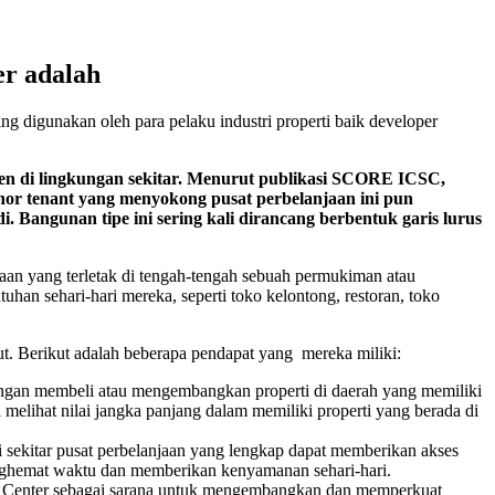
er adalah
ng digunakan oleh para pelaku industri properti baik developer
en di lingkungan sekitar. Menurut publikasi SCORE ICSC,
nchor tenant yang menyokong pusat perbelanjaan ini pun
Bangunan tipe ini sering kali dirancang berbentuk garis lurus
jaan yang terletak di tengah-tengah sebuah permukiman atau
an sehari-hari mereka, seperti toko kelontong, restoran, toko
but. Berikut adalah beberapa pendapat yang mereka miliki:
 Dengan membeli atau mengembangkan properti di daerah yang memiliki
melihat nilai jangka panjang dalam memiliki properti yang berada di
sekitar pusat perbelanjaan yang lengkap dapat memberikan akses
enghemat waktu dan memberikan kenyamanan sehari-hari.
d Center sebagai sarana untuk mengembangkan dan memperkuat