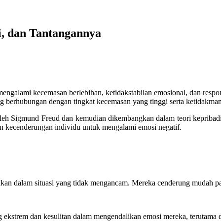
ri, dan Tantangannya
engalami kecemasan berlebihan, ketidakstabilan emosional, dan respons
ang berhubungan dengan tingkat kecemasan yang tinggi serta ketidakm
 oleh Sigmund Freud dan kemudian dikembangkan dalam teori kepribad
 kecenderungan individu untuk mengalami emosi negatif.
ahkan dalam situasi yang tidak mengancam. Mereka cenderung mudah pa
 ekstrem dan kesulitan dalam mengendalikan emosi mereka, terutama da