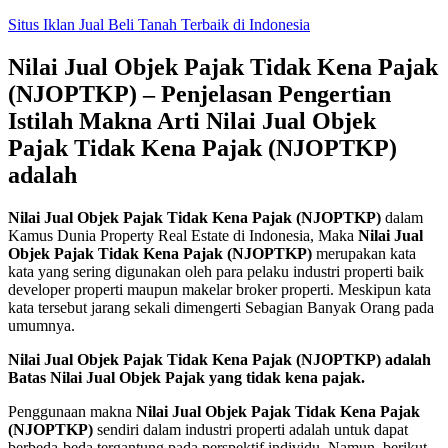
Skip
Situs Iklan Jual Beli Tanah Terbaik di Indonesia
to
content
Nilai Jual Objek Pajak Tidak Kena Pajak
(NJOPTKP) – Penjelasan Pengertian
Istilah Makna Arti Nilai Jual Objek
Pajak Tidak Kena Pajak (NJOPTKP)
adalah
Nilai Jual Objek Pajak Tidak Kena Pajak (NJOPTKP)
dalam
Kamus Dunia Property Real Estate di Indonesia, Maka
Nilai Jual
Objek Pajak Tidak Kena Pajak (NJOPTKP)
merupakan kata
kata yang sering digunakan oleh para pelaku industri properti baik
developer properti maupun makelar broker properti. Meskipun kata
kata tersebut jarang sekali dimengerti Sebagian Banyak Orang pada
umumnya.
Nilai Jual Objek Pajak Tidak Kena Pajak (NJOPTKP) adalah
Batas Nilai Jual Objek Pajak yang tidak kena pajak.
Penggunaan makna
Nilai Jual Objek Pajak Tidak Kena Pajak
(NJOPTKP)
sendiri dalam industri properti adalah untuk dapat
berbeda-beda tergantung pada perspektif individu. Namun, berikut