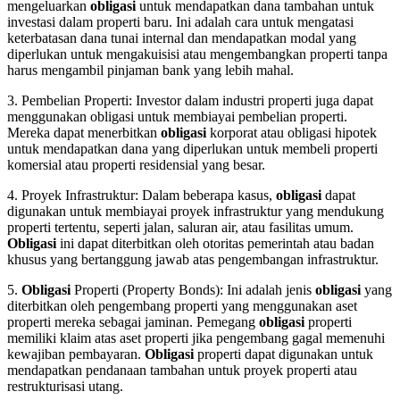
mengeluarkan
obligasi
untuk mendapatkan dana tambahan untuk
investasi dalam properti baru. Ini adalah cara untuk mengatasi
keterbatasan dana tunai internal dan mendapatkan modal yang
diperlukan untuk mengakuisisi atau mengembangkan properti tanpa
harus mengambil pinjaman bank yang lebih mahal.
3. Pembelian Properti: Investor dalam industri properti juga dapat
menggunakan obligasi untuk membiayai pembelian properti.
Mereka dapat menerbitkan
obligasi
korporat atau obligasi hipotek
untuk mendapatkan dana yang diperlukan untuk membeli properti
komersial atau properti residensial yang besar.
4. Proyek Infrastruktur: Dalam beberapa kasus,
obligasi
dapat
digunakan untuk membiayai proyek infrastruktur yang mendukung
properti tertentu, seperti jalan, saluran air, atau fasilitas umum.
Obligasi
ini dapat diterbitkan oleh otoritas pemerintah atau badan
khusus yang bertanggung jawab atas pengembangan infrastruktur.
5.
Obligasi
Properti (Property Bonds): Ini adalah jenis
obligasi
yang
diterbitkan oleh pengembang properti yang menggunakan aset
properti mereka sebagai jaminan. Pemegang
obligasi
properti
memiliki klaim atas aset properti jika pengembang gagal memenuhi
kewajiban pembayaran.
Obligasi
properti dapat digunakan untuk
mendapatkan pendanaan tambahan untuk proyek properti atau
restrukturisasi utang.