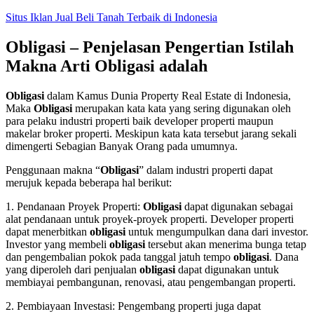
Skip
Situs Iklan Jual Beli Tanah Terbaik di Indonesia
to
content
Obligasi – Penjelasan Pengertian Istilah
Makna Arti Obligasi adalah
Obligasi
dalam Kamus Dunia Property Real Estate di Indonesia,
Maka
Obligasi
merupakan kata kata yang sering digunakan oleh
para pelaku industri properti baik developer properti maupun
makelar broker properti. Meskipun kata kata tersebut jarang sekali
dimengerti Sebagian Banyak Orang pada umumnya.
Penggunaan makna “
Obligasi
” dalam industri properti dapat
merujuk kepada beberapa hal berikut:
1. Pendanaan Proyek Properti:
Obligasi
dapat digunakan sebagai
alat pendanaan untuk proyek-proyek properti. Developer properti
dapat menerbitkan
obligasi
untuk mengumpulkan dana dari investor.
Investor yang membeli
obligasi
tersebut akan menerima bunga tetap
dan pengembalian pokok pada tanggal jatuh tempo
obligasi
. Dana
yang diperoleh dari penjualan
obligasi
dapat digunakan untuk
membiayai pembangunan, renovasi, atau pengembangan properti.
2. Pembiayaan Investasi: Pengembang properti juga dapat