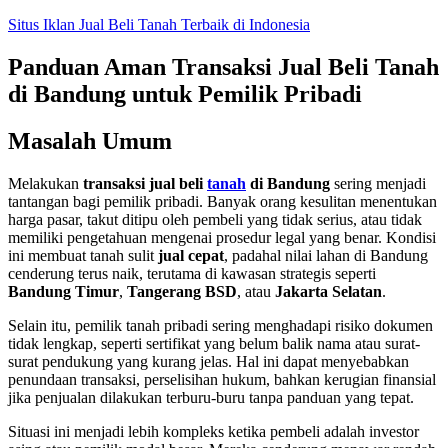
Skip
Situs Iklan Jual Beli Tanah Terbaik di Indonesia
to
content
Panduan Aman Transaksi Jual Beli Tanah
di Bandung untuk Pemilik Pribadi
Masalah Umum
Melakukan
transaksi jual beli
tanah
di Bandung
sering menjadi
tantangan bagi pemilik pribadi. Banyak orang kesulitan menentukan
harga pasar, takut ditipu oleh pembeli yang tidak serius, atau tidak
memiliki pengetahuan mengenai prosedur legal yang benar. Kondisi
ini membuat tanah sulit
jual cepat
, padahal nilai lahan di Bandung
cenderung terus naik, terutama di kawasan strategis seperti
Bandung Timur
,
Tangerang BSD
, atau
Jakarta Selatan
.
Selain itu, pemilik tanah pribadi sering menghadapi risiko dokumen
tidak lengkap, seperti sertifikat yang belum balik nama atau surat-
surat pendukung yang kurang jelas. Hal ini dapat menyebabkan
penundaan transaksi, perselisihan hukum, bahkan kerugian finansial
jika penjualan dilakukan terburu-buru tanpa panduan yang tepat.
Situasi ini menjadi lebih kompleks ketika pembeli adalah investor