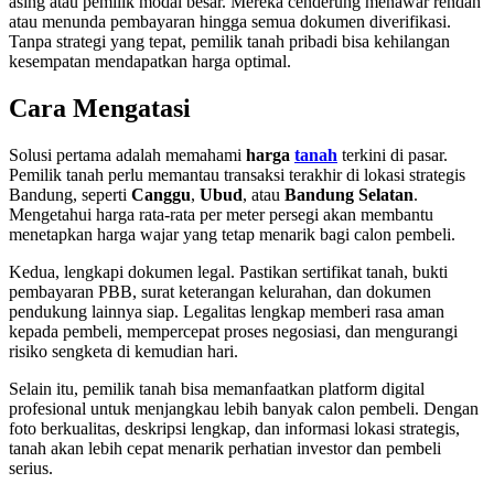
asing atau pemilik modal besar. Mereka cenderung menawar rendah
atau menunda pembayaran hingga semua dokumen diverifikasi.
Tanpa strategi yang tepat, pemilik tanah pribadi bisa kehilangan
kesempatan mendapatkan harga optimal.
Cara Mengatasi
Solusi pertama adalah memahami
harga
tanah
terkini di pasar.
Pemilik tanah perlu memantau transaksi terakhir di lokasi strategis
Bandung, seperti
Canggu
,
Ubud
, atau
Bandung Selatan
.
Mengetahui harga rata-rata per meter persegi akan membantu
menetapkan harga wajar yang tetap menarik bagi calon pembeli.
Kedua, lengkapi dokumen legal. Pastikan sertifikat tanah, bukti
pembayaran PBB, surat keterangan kelurahan, dan dokumen
pendukung lainnya siap. Legalitas lengkap memberi rasa aman
kepada pembeli, mempercepat proses negosiasi, dan mengurangi
risiko sengketa di kemudian hari.
Selain itu, pemilik tanah bisa memanfaatkan platform digital
profesional untuk menjangkau lebih banyak calon pembeli. Dengan
foto berkualitas, deskripsi lengkap, dan informasi lokasi strategis,
tanah akan lebih cepat menarik perhatian investor dan pembeli
serius.