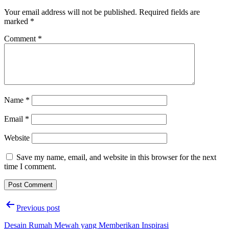
Your email address will not be published.
Required fields are
marked
*
Comment
*
Name
*
Email
*
Website
Save my name, email, and website in this browser for the next
time I comment.
Post
Previous post
navigation
Desain Rumah Mewah yang Memberikan Inspirasi