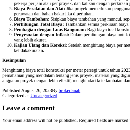
pekerja per jam atau per proyek, dan kalikan dengan perkiraan
Biaya Peralatan dan Alat:
Jika proyek memerlukan penggunaan 
perawatan dan bahan bakar jika diperlukan.
Biaya Tambahan:
Sisipkan biaya tambahan yang muncul, seper
Perhitungan Total Biaya:
Tambahkan semua perkiraan biaya yan
Pembagian dengan Luas Bangunan:
Bagi biaya total konst
Penyesuaian dengan Inflasi:
Dalam perhitungan biaya untuk t
yang lebih akurat.
Kajian Ulang dan Koreksi:
Setelah menghitung biaya per mete
ketidakakuratan.
Kesimpulan
Menghitung biaya total konstruksi per meter persegi untuk tahun 2
pemahaman yang mendalam tentang jenis proyek, material yang digun
anggaran proyek dengan lebih efektif, menghindari keterlambatan da
Published
August 26, 2023
By
brokertanah
Categorized as
Uncategorized
Leave a comment
Your email address will not be published.
Required fields are marked