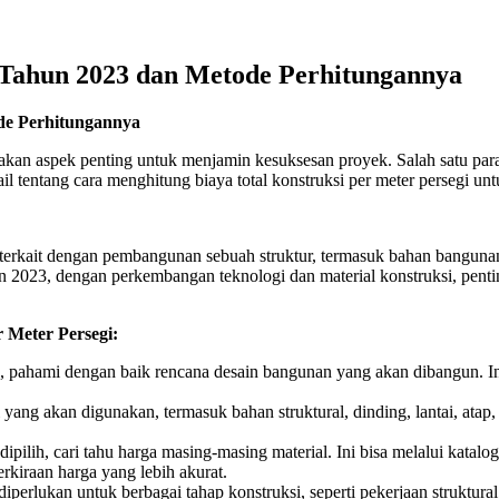
i Tahun 2023 dan Metode Perhitungannya
ode Perhitungannya
akan aspek penting untuk menjamin kesuksesan proyek. Salah satu par
ail tentang cara menghitung biaya total konstruksi per meter persegi u
 terkait dengan pembangunan sebuah struktur, termasuk bahan bangunan,
un 2023, dengan perkembangan teknologi dan material konstruksi, penti
 Meter Persegi:
ahami dengan baik rencana desain bangunan yang akan dibangun. Ini ter
yang akan digunakan, termasuk bahan struktural, dinding, lantai, atap, 
dipilih, cari tahu harga masing-masing material. Ini bisa melalui kata
kiraan harga yang lebih akurat.
iperlukan untuk berbagai tahap konstruksi, seperti pekerjaan struktura