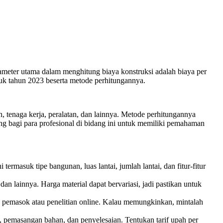
ameter utama dalam menghitung biaya konstruksi adalah biaya per
ntuk tahun 2023 beserta metode perhitungannya.
 tenaga kerja, peralatan, dan lainnya. Metode perhitungannya
ng bagi para profesional di bidang ini untuk memiliki pemahaman
masuk tipe bangunan, luas lantai, jumlah lantai, dan fitur-fitur
dan lainnya. Harga material dapat bervariasi, jadi pastikan untuk
log pemasok atau penelitian online. Kalau memungkinkan, mintalah
l, pemasangan bahan, dan penyelesaian. Tentukan tarif upah per