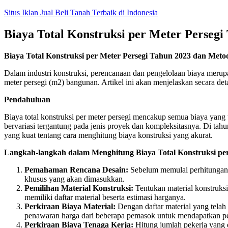
Skip
Situs Iklan Jual Beli Tanah Terbaik di Indonesia
to
content
Biaya Total Konstruksi per Meter Perseg
Biaya Total Konstruksi per Meter Persegi Tahun 2023 dan Met
Dalam industri konstruksi, perencanaan dan pengelolaan biaya merup
meter persegi (m2) bangunan. Artikel ini akan menjelaskan secara det
Pendahuluan
Biaya total konstruksi per meter persegi mencakup semua biaya yang
bervariasi tergantung pada jenis proyek dan kompleksitasnya. Di tah
yang kuat tentang cara menghitung biaya konstruksi yang akurat.
Langkah-langkah dalam Menghitung Biaya Total Konstruksi per
Pemahaman Rencana Desain:
Sebelum memulai perhitungan, p
khusus yang akan dimasukkan.
Pemilihan Material Konstruksi:
Tentukan material konstruksi 
memiliki daftar material beserta estimasi harganya.
Perkiraan Biaya Material:
Dengan daftar material yang telah 
penawaran harga dari beberapa pemasok untuk mendapatkan per
Perkiraan Biaya Tenaga Kerja:
Hitung jumlah pekerja yang d