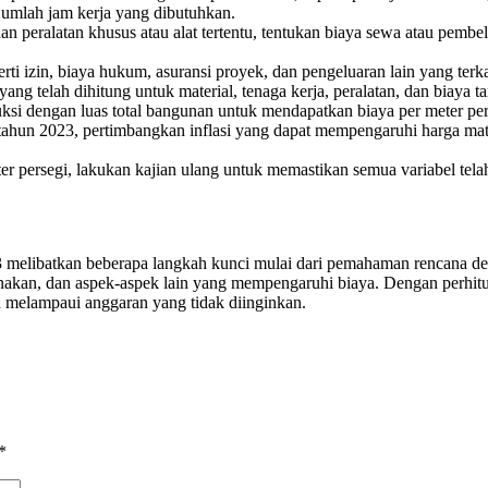
 jumlah jam kerja yang dibutuhkan.
peralatan khusus atau alat tertentu, tentukan biaya sewa atau pembel
ti izin, biaya hukum, asuransi proyek, dan pengeluaran lain yang terk
g telah dihitung untuk material, tenaga kerja, peralatan, dan biaya t
ruksi dengan luas total bangunan untuk mendapatkan biaya per meter p
ahun 2023, pertimbangkan inflasi yang dapat mempengaruhi harga mate
r persegi, lakukan kajian ulang untuk memastikan semua variabel tela
023 melibatkan beberapa langkah kunci mulai dari pemahaman rencana d
akan, dan aspek-aspek lain yang mempengaruhi biaya. Dengan perhitun
n melampaui anggaran yang tidak diinginkan.
*