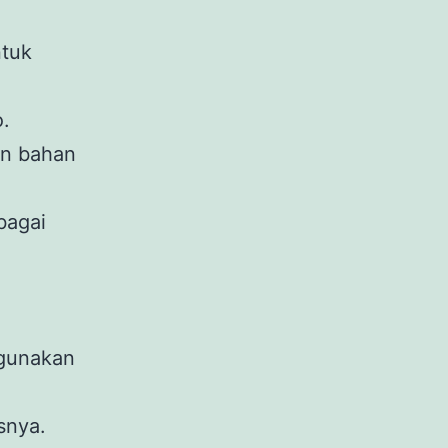
ntuk
.
n bahan
bagai
ggunakan
snya.