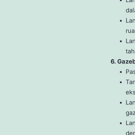
Lan
da
Lan
rua
Lan
tah
6. Gaze
Pas
Ta
eks
Lan
ga
Lan
de