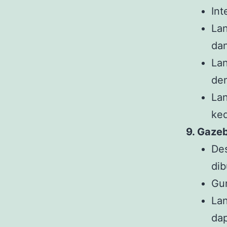
Int
La
dan
Lan
de
Lan
ked
9. Gaze
Des
dib
Gun
Lan
dap