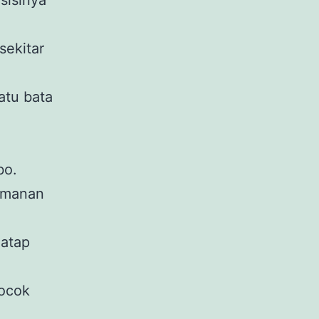
sisinya
sekitar
atu bata
bo.
amanan
 atap
cocok