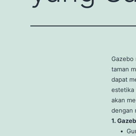
Gazebo m
taman m
dapat m
estetika
akan men
dengan r
1. Gaze
Gun