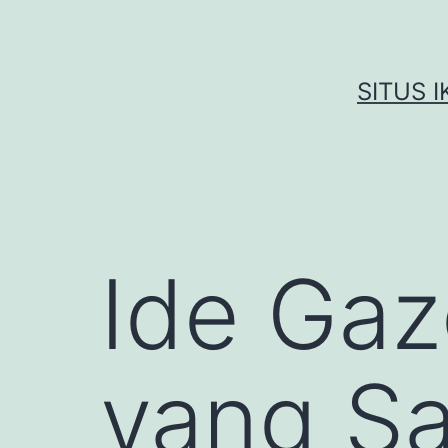
Skip
to
content
SITUS 
Ide Gaz
yang Sa