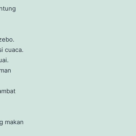
antung
zebo.
i cuaca.
ai.
aman
ambat
ng makan