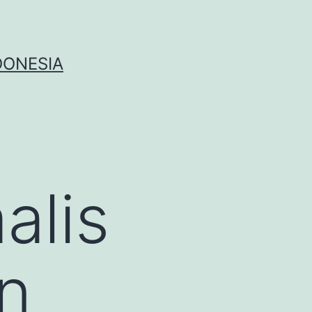
DONESIA
alis
n