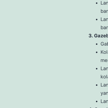
Lan
ba
La
ba
3. Gaze
Gab
Kol
me
Lan
kol
Lan
yan
Lan