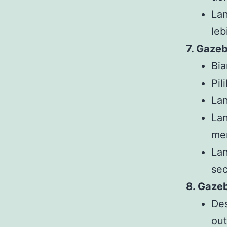
Lan
leb
7. Gaze
Bi
Pil
Lan
Lan
me
La
sec
8. Gazeb
Des
out