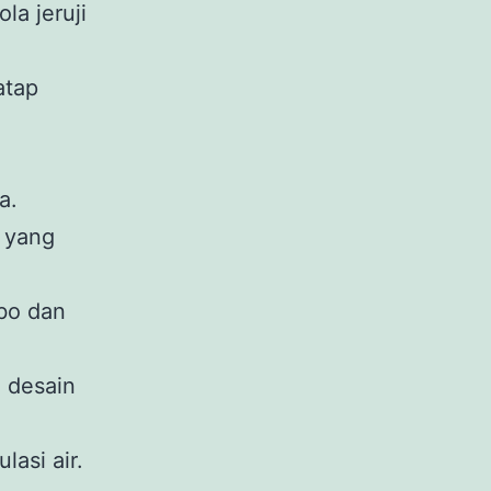
a jeruji
atap
a.
a yang
ebo dan
 desain
asi air.