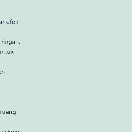
ar efek
 ringan.
 untuk
an
 ruang