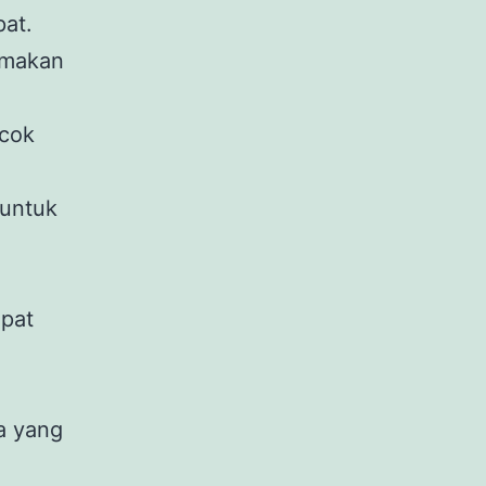
pat.
 makan
ocok
 untuk
apat
a yang