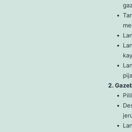
ga
Tam
men
La
La
kay
Lan
pij
2. Gaze
Pil
De
jer
Lan