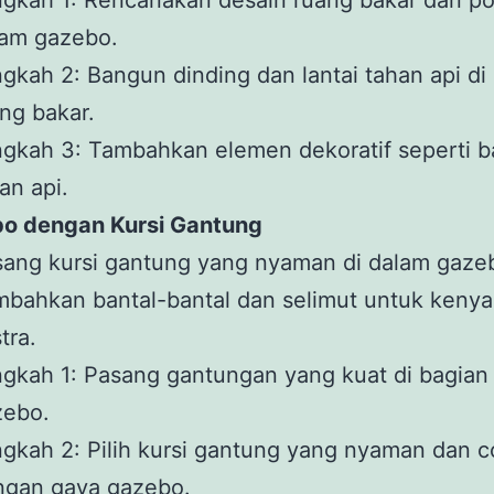
gkah 1: Rencanakan desain ruang bakar dan po
lam gazebo.
gkah 2: Bangun dinding dan lantai tahan api di 
ng bakar.
gkah 3: Tambahkan elemen dekoratif seperti b
an api.
bo dengan Kursi Gantung
ang kursi gantung yang nyaman di dalam gaze
mbahkan bantal-bantal dan selimut untuk keny
tra.
gkah 1: Pasang gantungan yang kuat di bagian
zebo.
gkah 2: Pilih kursi gantung yang nyaman dan 
ngan gaya gazebo.