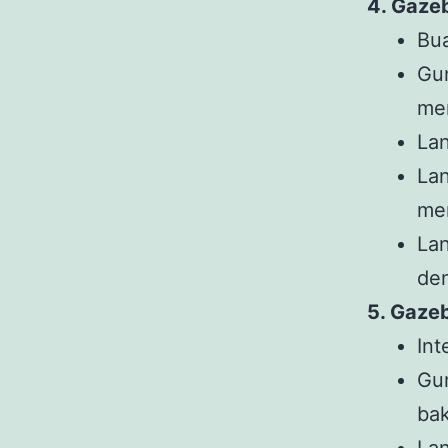
4. Gaz
Bua
Gun
men
Lan
Lan
me
Lan
den
5. Gaze
Int
Gun
bak