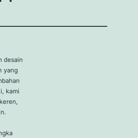
m desain
n yang
ambahan
i, kami
keren,
in.
angka