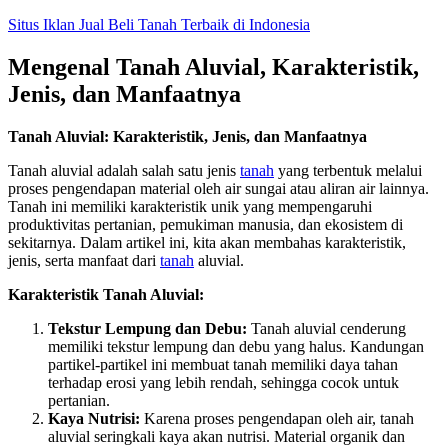
Skip
Situs Iklan Jual Beli Tanah Terbaik di Indonesia
to
content
Mengenal Tanah Aluvial, Karakteristik,
Jenis, dan Manfaatnya
Tanah Aluvial: Karakteristik, Jenis, dan Manfaatnya
Tanah aluvial adalah salah satu jenis
tanah
yang terbentuk melalui
proses pengendapan material oleh air sungai atau aliran air lainnya.
Tanah ini memiliki karakteristik unik yang mempengaruhi
produktivitas pertanian, pemukiman manusia, dan ekosistem di
sekitarnya. Dalam artikel ini, kita akan membahas karakteristik,
jenis, serta manfaat dari
tanah
aluvial.
Karakteristik Tanah Aluvial:
Tekstur Lempung dan Debu:
Tanah aluvial cenderung
memiliki tekstur lempung dan debu yang halus. Kandungan
partikel-partikel ini membuat tanah memiliki daya tahan
terhadap erosi yang lebih rendah, sehingga cocok untuk
pertanian.
Kaya Nutrisi:
Karena proses pengendapan oleh air, tanah
aluvial seringkali kaya akan nutrisi. Material organik dan