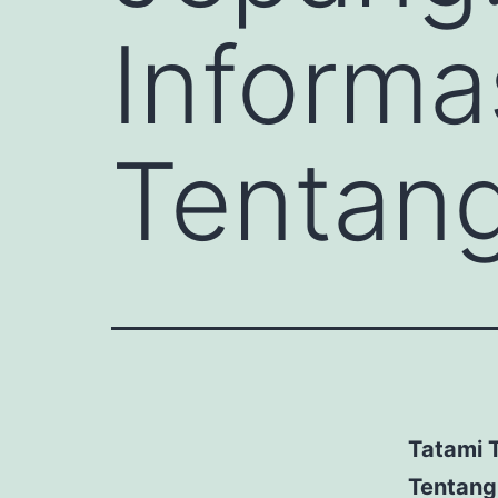
Informa
Tentan
Tatami 
Tentang