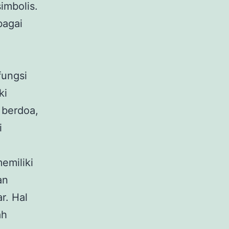
imbolis.
bagai
fungsi
ki
 berdoa,
i
memiliki
an
r. Hal
ah