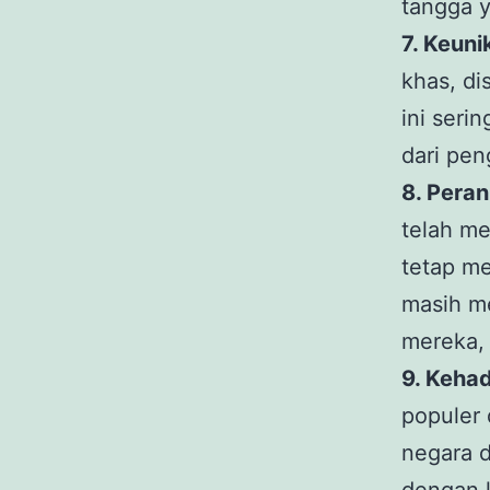
tangga 
7. Keun
khas, d
ini seri
dari pen
8. Peran
telah me
tetap m
masih me
mereka, 
9. Keha
populer 
negara d