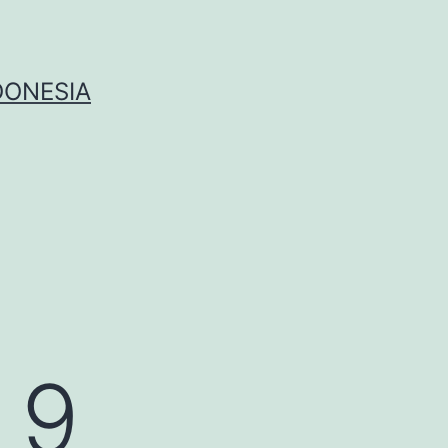
DONESIA
 9