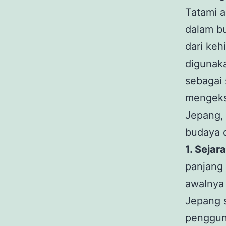
Tatami a
dalam bu
dari keh
digunaka
sebagai 
mengeksp
Jepang,
budaya d
1. Sejar
panjang 
awalnya
Jepang 
penggun