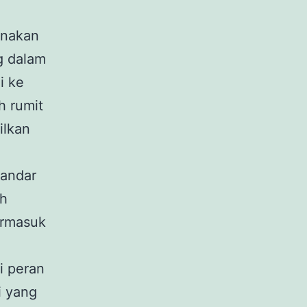
unakan
ng dalam
i ke
h rumit
ilkan
tandar
ah
termasuk
i peran
i yang