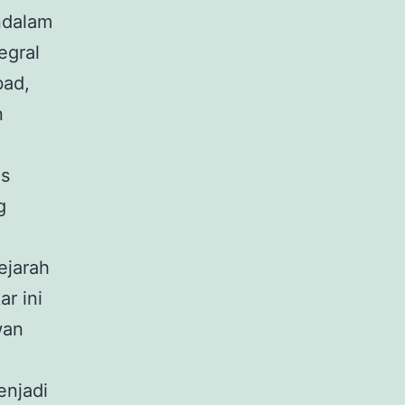
ndalam
egral
bad,
n
as
g
ejarah
r ini
wan
enjadi