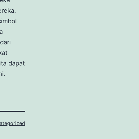
reka
reka.
simbol
a
dari
kat
ita dapat
i.
ategorized