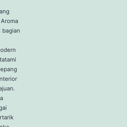
yang
. Aroma
i bagian
modern
tatami
Jepang
nterior
ajuan.
ya
gai
rtarik