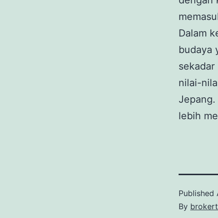
dengan k
memasuk
Dalam ke
budaya 
sekadar 
nilai-ni
Jepang. 
lebih me
Published
By
broker