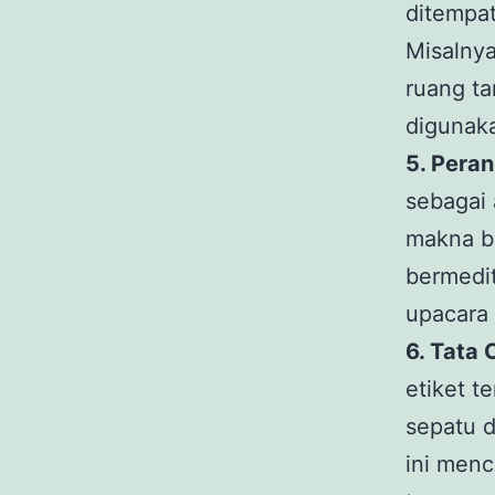
ditempat
Misalnya
ruang ta
digunaka
5. Pera
sebagai 
makna b
bermedit
upacara 
6. Tata 
etiket t
sepatu d
ini menc