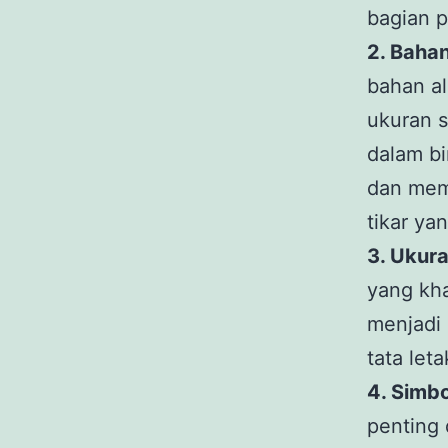
bagian p
2. Baha
bahan al
ukuran s
dalam bi
dan mem
tikar ya
3. Ukur
yang kha
menjadi 
tata let
4. Simb
penting 