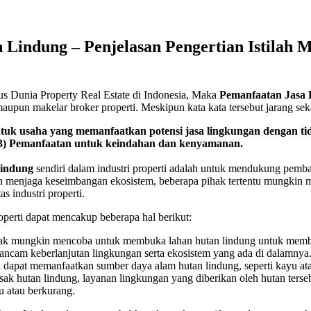
Lindung – Penjelasan Pengertian Istilah 
 Dunia Property Real Estate di Indonesia, Maka
Pemanfaatan Jasa
i maupun makelar broker properti. Meskipun kata kata tersebut jarang
uk usaha yang memanfaatkan potensi jasa lingkungan dengan ti
r, 3) Pemanfaatan untuk keindahan dan kenyamanan.
Lindung
sendiri dalam industri properti adalah untuk mendukung pemba
an menjaga keseimbangan ekosistem, beberapa pihak tertentu mungkin
s industri properti.
perti dapat mencakup beberapa hal berikut:
ak mungkin mencoba untuk membuka lahan hutan lindung untuk memba
ncam keberlanjutan lingkungan serta ekosistem yang ada di dalamnya
 dapat memanfaatkan sumber daya alam hutan lindung, seperti kayu ata
hutan lindung, layanan lingkungan yang diberikan oleh hutan tersebut,
u atau berkurang.