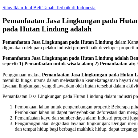
Skip
Situs Iklan Jual Beli Tanah Terbaik di Indonesia
to
content
Pemanfaatan Jasa Lingkungan pada Hutan 
pada Hutan Lindung adalah
Pemanfaatan Jasa Lingkungan pada Hutan Lindung
dalam Kamus
digunakan oleh para pelaku industri properti baik developer propert
Pemanfaatan Jasa Lingkungan pada Hutan Lindung adalah Bent
seperti: 1) Pemanfaatan untuk wisata alam; 2) Pemanfaatan ai
Penggunaan makna
Pemanfaatan Jasa Lingkungan pada Hutan 
memiliki fungsi utama dalam melestarikan keanekaragaman hayati d
layanan lingkungan yang ditawarkan oleh hutan tersebut dalam aktivita
Pemanfaatan Jasa Lingkungan pada Hutan Lindung dalam industri pro
Pembukaan lahan untuk pengembangan properti: Beberapa pih
Pembukaan lahan ini dapat menyebabkan deforestasi dan menga
Pemanfaatan kayu dan sumber daya alam: Industri properti juga
Pengurangan atau degradasi layanan lingkungan: Dengan merusak 
dan tempat hidup bagi berbagai makhluk hidup, dapat tergangg