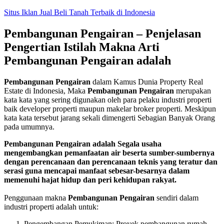
Skip
Situs Iklan Jual Beli Tanah Terbaik di Indonesia
to
content
Pembangunan Pengairan – Penjelasan
Pengertian Istilah Makna Arti
Pembangunan Pengairan adalah
Pembangunan Pengairan
dalam Kamus Dunia Property Real
Estate di Indonesia, Maka
Pembangunan Pengairan
merupakan
kata kata yang sering digunakan oleh para pelaku industri properti
baik developer properti maupun makelar broker properti. Meskipun
kata kata tersebut jarang sekali dimengerti Sebagian Banyak Orang
pada umumnya.
Pembangunan Pengairan adalah Segala usaha
mengembangkan pemanfaatan air beserta sumber-sumbernya
dengan perencanaan dan perencanaan teknis yang teratur dan
serasi guna mencapai manfaat sebesar-besarnya dalam
memenuhi hajat hidup dan peri kehidupan rakyat.
Penggunaan makna
Pembangunan Pengairan
sendiri dalam
industri properti adalah untuk:
Pengembangan Pemukiman: Proyek pembangunan rumah