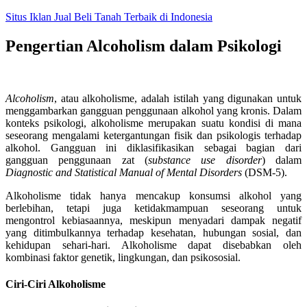
Skip
Situs Iklan Jual Beli Tanah Terbaik di Indonesia
to
content
Pengertian Alcoholism dalam Psikologi
Alcoholism
, atau alkoholisme, adalah istilah yang digunakan untuk
menggambarkan gangguan penggunaan alkohol yang kronis. Dalam
konteks psikologi, alkoholisme merupakan suatu kondisi di mana
seseorang mengalami ketergantungan fisik dan psikologis terhadap
alkohol. Gangguan ini diklasifikasikan sebagai bagian dari
gangguan penggunaan zat (
substance use disorder
) dalam
Diagnostic and Statistical Manual of Mental Disorders
(DSM-5).
Alkoholisme tidak hanya mencakup konsumsi alkohol yang
berlebihan, tetapi juga ketidakmampuan seseorang untuk
mengontrol kebiasaannya, meskipun menyadari dampak negatif
yang ditimbulkannya terhadap kesehatan, hubungan sosial, dan
kehidupan sehari-hari. Alkoholisme dapat disebabkan oleh
kombinasi faktor genetik, lingkungan, dan psikososial.
Ciri-Ciri Alkoholisme