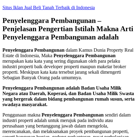
Skip
Situs Iklan Jual Beli Tanah Terbaik di Indonesia
to
content
Penyelenggara Pembangunan –
Penjelasan Pengertian Istilah Makna Arti
Penyelenggara Pembangunan adalah
Penyelenggara Pembangunan
dalam Kamus Dunia Property Real
Estate di Indonesia, Maka
Penyelenggara Pembangunan
merupakan kata kata yang sering digunakan oleh para pelaku
industri properti baik developer properti maupun makelar broker
properti. Meskipun kata kata tersebut jarang sekali dimengerti
Sebagian Banyak Orang pada umumnya.
Penyelenggara Pembangunan adalah Badan Usaha Milik
Negara atau Daerah, Koperasi, dan Badan Usaha Milik Swasta
yang bergerak dalam bidang pembangunan rumah susun, serta
swadaya masyarakat.
Penggunaan makna
Penyelenggara Pembangunan
sendiri dalam
industri properti adalah untuk merujuk pada individu atau
perusahaan yang bertanggung jawab dalam mengelola,
merencanakan, dan melaksanakan proyek pembangunan properti,
seperti bangunan hunian, gedung perkantoran, pusat perbelanjaan,