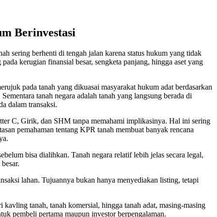
m Berinvestasi
nah sering berhenti di tengah jalan karena status hukum yang tidak
 pada kerugian finansial besar, sengketa panjang, hingga aset yang
merujuk pada tanah yang dikuasai masyarakat hukum adat berdasarkan
u. Sementara tanah negara adalah tanah yang langsung berada di
a dalam transaksi.
tter C, Girik, dan SHM tanpa memahami implikasinya. Hal ini sering
eterbatasan pemahaman tentang KPR tanah membuat banyak rencana
ya.
lum bisa dialihkan. Tanah negara relatif lebih jelas secara legal,
 besar.
ansaksi lahan. Tujuannya bukan hanya menyediakan listing, tetapi
ri kavling tanah, tanah komersial, hingga tanah adat, masing-masing
 untuk pembeli pertama maupun investor berpengalaman.