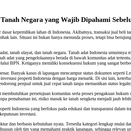
 Tanah Negara yang Wajib Dipahami Sebelu
asar kepemilikan lahan di Indonesia. Akibatnya, transaksi jual beli ta
hak lain. Situasi ini bukan hanya menunda proses, tetapi bisa berujung
adat, tanah ulayat, dan tanah negara. Tanah adat Indonesia umumnya 
i tanah adat yang pengelolaannya berada di bawah komunitas adat tertent
elalui BPN. Ketiganya memiliki konsekuensi hukum yang sangat berbed
benar. Banyak kasus di lapangan mencampur status dokumen seperti Le
uk investasi properti Indonesia dengan harga menarik. Di sisi lain, k
endorong penjual untuk jual cepat tanah tanpa memastikan status legaln
at membutuhkan persetujuan komunitas serta proses pengakuan hukum sebe
Tanpa pemahaman ini, risiko masuk ke tanah sengketa menjadi jauh lebih
operti Indonesia yang berfokus pada edukasi dan transparansi dalam tr
putusan investasi.
ruktur dan berbasis kebutuhan nyata. Tersedia kategori lengkap mulai da
en disusun oleh tim yang memahami praktik lapangan, sehingga relevan