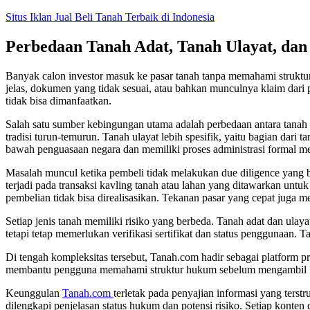
Skip
Situs Iklan Jual Beli Tanah Terbaik di Indonesia
to
content
Perbedaan Tanah Adat, Tanah Ulayat, dan
Banyak calon investor masuk ke pasar tanah tanpa memahami struktur d
jelas, dokumen yang tidak sesuai, atau bahkan munculnya klaim dari pi
tidak bisa dimanfaatkan.
Salah satu sumber kebingungan utama adalah perbedaan antara tanah 
tradisi turun-temurun. Tanah ulayat lebih spesifik, yaitu bagian dar
bawah penguasaan negara dan memiliki proses administrasi formal m
Masalah muncul ketika pembeli tidak melakukan due diligence yang 
terjadi pada transaksi kavling tanah atau lahan yang ditawarkan unt
pembelian tidak bisa direalisasikan. Tekanan pasar yang cepat juga m
Setiap jenis tanah memiliki risiko yang berbeda. Tanah adat dan ulay
tetapi tetap memerlukan verifikasi sertifikat dan status penggunaan. 
Di tengah kompleksitas tersebut, Tanah.com hadir sebagai platform pr
membantu pengguna memahami struktur hukum sebelum mengambil ke
Keunggulan
Tanah.com
terletak pada penyajian informasi yang terst
dilengkapi penjelasan status hukum dan potensi risiko. Setiap kont