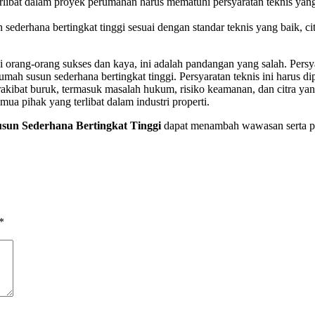
ibat dalam proyek perumahan harus mematuhi persyaratan teknis yan
ederhana bertingkat tinggi sesuai dengan standar teknis yang baik, c
i orang-orang sukses dan kaya, ini adalah pandangan yang salah. Persy
h susun sederhana bertingkat tinggi. Persyaratan teknis ini harus d
akibat buruk, termasuk masalah hukum, risiko keamanan, dan citra yang
ua pihak yang terlibat dalam industri properti.
sun Sederhana Bertingkat Tinggi
dapat menambah wawasan serta pen
*