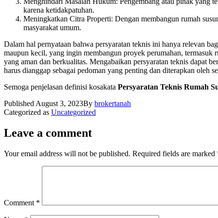
Menghindari Masalah Hukum: Pengembang atau pihak yang terl
karena ketidakpatuhan.
Meningkatkan Citra Properti: Dengan membangun rumah susun s
masyarakat umum.
Dalam hal pernyataan bahwa persyaratan teknis ini hanya relevan bag
maupun kecil, yang ingin membangun proyek perumahan, termasuk ruma
yang aman dan berkualitas. Mengabaikan persyaratan teknis dapat ber
harus dianggap sebagai pedoman yang penting dan diterapkan oleh sem
Semoga penjelasan definisi kosakata
Persyaratan Teknis Rumah Su
Published
August 3, 2023
By
brokertanah
Categorized as
Uncategorized
Leave a comment
Your email address will not be published.
Required fields are marked
Comment
*