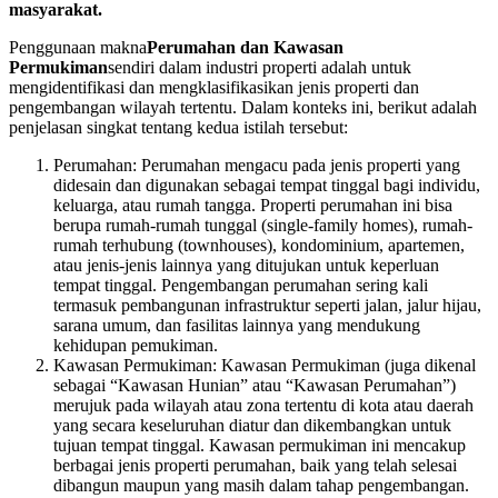
masyarakat.
Penggunaan makna
Perumahan dan Kawasan
Permukiman
sendiri dalam industri properti adalah untuk
mengidentifikasi dan mengklasifikasikan jenis properti dan
pengembangan wilayah tertentu. Dalam konteks ini, berikut adalah
penjelasan singkat tentang kedua istilah tersebut:
Perumahan: Perumahan mengacu pada jenis properti yang
didesain dan digunakan sebagai tempat tinggal bagi individu,
keluarga, atau rumah tangga. Properti perumahan ini bisa
berupa rumah-rumah tunggal (single-family homes), rumah-
rumah terhubung (townhouses), kondominium, apartemen,
atau jenis-jenis lainnya yang ditujukan untuk keperluan
tempat tinggal. Pengembangan perumahan sering kali
termasuk pembangunan infrastruktur seperti jalan, jalur hijau,
sarana umum, dan fasilitas lainnya yang mendukung
kehidupan pemukiman.
Kawasan Permukiman: Kawasan Permukiman (juga dikenal
sebagai “Kawasan Hunian” atau “Kawasan Perumahan”)
merujuk pada wilayah atau zona tertentu di kota atau daerah
yang secara keseluruhan diatur dan dikembangkan untuk
tujuan tempat tinggal. Kawasan permukiman ini mencakup
berbagai jenis properti perumahan, baik yang telah selesai
dibangun maupun yang masih dalam tahap pengembangan.