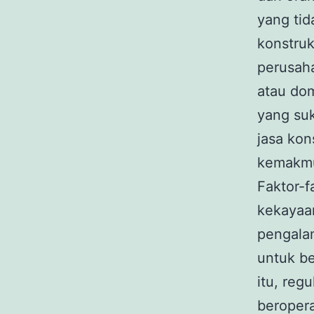
yang tid
konstruk
perusaha
atau dom
yang su
jasa kon
kemakmu
Faktor-f
kekayaa
pengalam
untuk be
itu, reg
beropera