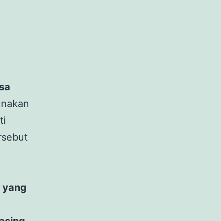
sa
unakan
ti
rsebut
n yang