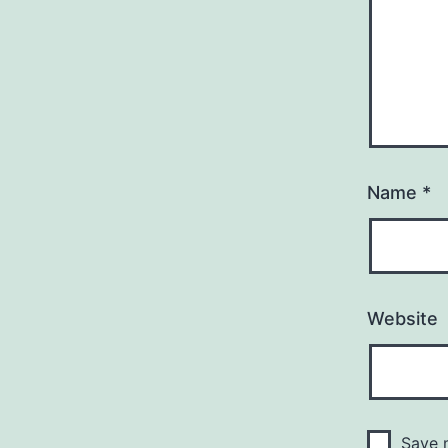
Name
*
Website
Save m