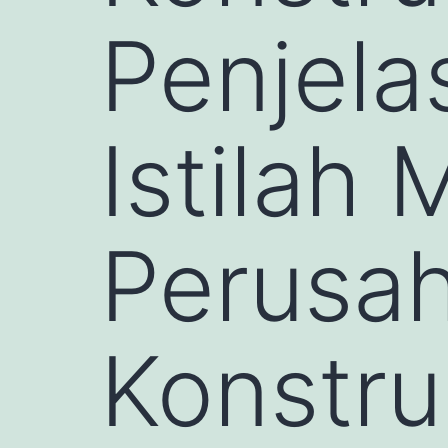
Penjela
Istilah 
Perusa
Konstru