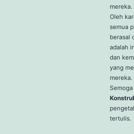
mereka.
Oleh kar
semua pe
berasal 
adalah 
dan kem
yang men
mereka.
Semoga 
Konstru
pengetah
tertulis.