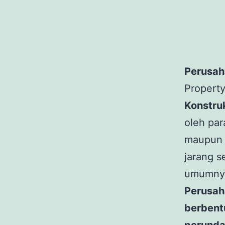
Perusah
Property
Konstru
oleh par
maupun m
jarang s
umumny
Perusah
berbent