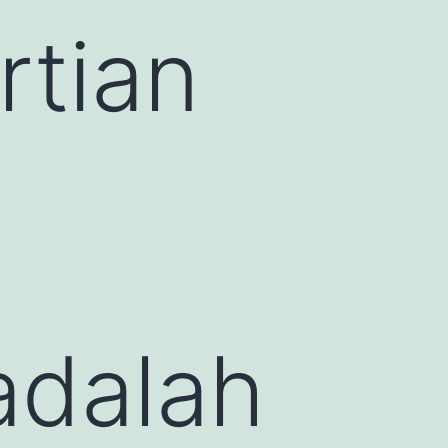
rtian
adalah