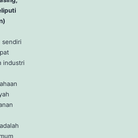
asing,
liputi
n)
g
sendiri
pat
 industri
sahaan
ayah
yanan
adalah
 umum