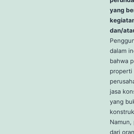
perunda
yang ber
kegiatan
dan/ata
Penggu
dalam in
bahwa pe
properti
perusaha
jasa kon
yang bu
konstruks
Namun, 
dari or