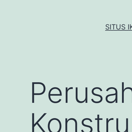
Skip
to
content
SITUS 
Perusa
Konstru