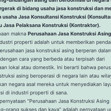
ng-undangan asing dan berdomisili di negara 
gerak di bidang usaha jasa konstruksi dan me
 usaha Jasa Konsultansi Konstruksi (Konsulta
u Jasa Pelaksana Konstruksi (Kontraktor).
naan makna
Perusahaan Jasa Konstruksi Asin
dustri properti adalah untuk memberikan penda
rusahaan jasa konstruksi asing berperan dalam
 dengan cara yang berbeda atau terpisah dari
an lokal atau domestik. Ini berarti bahwa peru
struksi asing beroperasi di negara lain atau wil
kan negara asal mereka untuk menyediakan la
i di industri properti di sana.
pernyataan “Perusahaan Jasa Konstruksi Asing 
ang-orang sukses dan kaya” adalah pernyataan