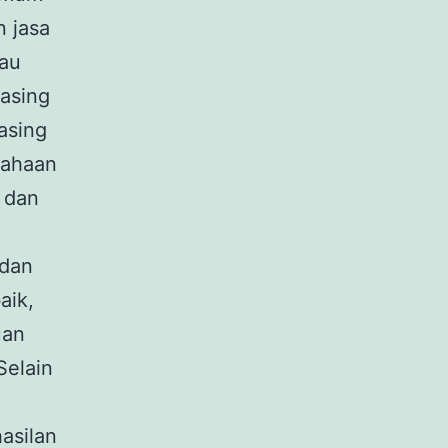
n jasa
tau
 asing
asing
sahaan
 dan
 dan
aik,
uan
Selain
asilan