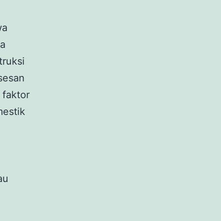
wa
ya
truksi
sesan
faktor
mestik
au