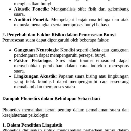
menghasilkan bunyi.
Akustik Fonetik
: Menganalisis sifat fisik dari gelombang
suara.
Auditori Fonetik
: Mempelajari bagaimana telinga dan otak
manusia menangkap serta memproses bunyi bahasa.
2. Penyebab dan Faktor Risiko dalam Pemrosesan Bunyi
Pemrosesan suara dapat dipengaruhi oleh beberapa faktor:
Gangguan Neurologis
: Kondisi seperti afasia atau gangguan
pendengaran dapat mempengaruhi persepsi bunyi.
Faktor Psikologis
: Stres atau trauma emosional dapat
menyebabkan perubahan dalam cara individu merespons
suara.
Lingkungan Akustik
: Paparan suara bising atau lingkungan
yang tidak kondusif dapat mempengaruhi cara seseorang
memahami dan memproses suara.
Dampak Phonetics dalam Kehidupan Sehari-hari
Phonetics memainkan peran penting dalam pemahaman suara dan
kesejahteraan psikologis:
1. Dalam Penelitian Linguistik
Phonetics digunakan untuk menganalisis perbedaan bunyi dalam