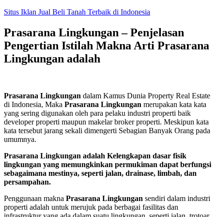
Skip
Situs Iklan Jual Beli Tanah Terbaik di Indonesia
to
content
Prasarana Lingkungan – Penjelasan
Pengertian Istilah Makna Arti Prasarana
Lingkungan adalah
Prasarana Lingkungan
dalam Kamus Dunia Property Real Estate
di Indonesia, Maka
Prasarana Lingkungan
merupakan kata kata
yang sering digunakan oleh para pelaku industri properti baik
developer properti maupun makelar broker properti. Meskipun kata
kata tersebut jarang sekali dimengerti Sebagian Banyak Orang pada
umumnya.
Prasarana Lingkungan adalah Kelengkapan dasar fisik
lingkungan yang memungkinkan permukiman dapat berfungsi
sebagaimana mestinya, seperti jalan, drainase, limbah, dan
persampahan.
Penggunaan makna
Prasarana Lingkungan
sendiri dalam industri
properti adalah untuk merujuk pada berbagai fasilitas dan
infrastruktur yang ada dalam suatu lingkungan, seperti jalan, trotoar,