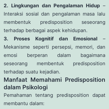
2.
Lingkungan dan Pengalaman Hidup
–
Interaksi sosial dan pengalaman masa lalu
membentuk predisposition seseorang
terhadap berbagai aspek kehidupan.
3.
Proses Kognitif dan Emosional
–
Mekanisme seperti persepsi, memori, dan
emosi berperan dalam bagaimana
seseorang membentuk predisposition
terhadap suatu kejadian.
Manfaat Memahami Predisposition
dalam Psikologi
Pemahaman tentang predisposition dapat
membantu dalam: