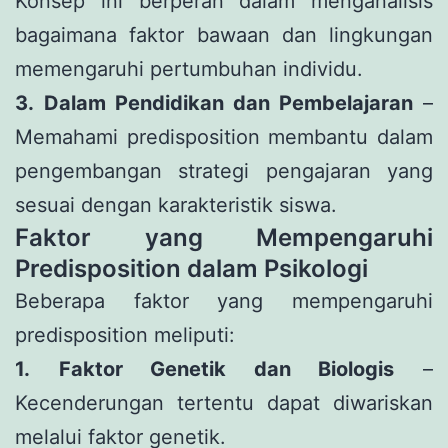
Konsep ini berperan dalam menganalisis
bagaimana faktor bawaan dan lingkungan
memengaruhi pertumbuhan individu.
3.
Dalam Pendidikan dan Pembelajaran
–
Memahami predisposition membantu dalam
pengembangan strategi pengajaran yang
sesuai dengan karakteristik siswa.
Faktor yang Mempengaruhi
Predisposition dalam Psikologi
Beberapa faktor yang mempengaruhi
predisposition meliputi:
1.
Faktor Genetik dan Biologis
–
Kecenderungan tertentu dapat diwariskan
melalui faktor genetik.