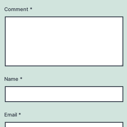
Comment
*
Name
*
Email
*