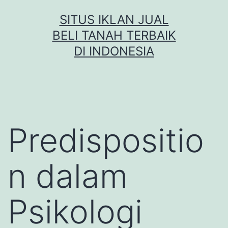
Skip
SITUS IKLAN JUAL
to
BELI TANAH TERBAIK
content
DI INDONESIA
Predispositio
n dalam
Psikologi