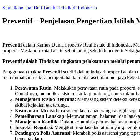
Skip
Situs Iklan Jual Beli Tanah Terbaik di Indonesia
to
content
Preventif – Penjelasan Pengertian Istilah
Preventif
dalam Kamus Dunia Property Real Estate di Indonesia, M
properti. Meskipun kata kata tersebut jarang sekali dimengerti Seb
Preventif adalah Tindakan tingkatan pelaksanaan melalui pena
Penggunaan makna
Preventif
sendiri dalam industri properti adalah
meminimalkan risiko, mempertahankan nilai aset, dan menjaga keberla
Perawatan Rutin
: Melakukan perawatan rutin pada properti, 
Contohnya, memeriksa sistem listrik, plumbung, dan struktur b
Manajemen Risiko Bencana
: Memasang sistem deteksi kebak
akibat kejadian tak terduga.
Keamanan
: Mengadopsi sistem keamanan yang canggih seperti
Pemeliharaan Lanskap
: Merawat taman, halaman, dan lanskap
Manajemen Konflik
: Dalam komunitas perumahan atau propert
Inspeksi Regulasi
: Mengikuti regulasi dan aturan yang berlaku
Pentingnya Polis Asuransi
: Membeli polis asuransi yang tepat
bencana alam.