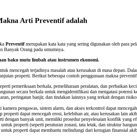
 Makna Arti Preventif adalah
aka
Preventif
merupakan kata kata yang sering digunakan oleh para pela
agian Banyak Orang pada umumnya.
taan baku mutu limbah atau instrumen ekonomi.
 untuk mencegah terjadinya masalah atau kerusakan di masa depan. Dalam
njutan properti. Berikut beberapa contoh penggunaan makna preventif d
seperti pemeriksaan berkala, pemeliharaan peralatan, dan perbaikan ke
angunan secara berkala untuk mengidentifikasi dan mengatasi potensi k
aran, peringatan banjir, dan tindakan lainnya yang terkait dengan ris
 kamera pengawas, sistem alarm, dan akses terkontrol dapat mencegah 
 properti dapat mencegah erosi, kelebihan air, atau kerusakan lain akib
i dengan banyak unit, memiliki prosedur penyelesaian konflik yang efe
 untuk properti (seperti peraturan zonasi, tata letak, dan struktur ba
 untuk properti dapat membantu melindungi dari kerugian finansial akib