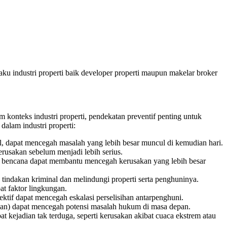
ku industri properti baik developer properti maupun makelar broker
 konteks industri properti, pendekatan preventif penting untuk
alam industri properti:
cil, dapat mencegah masalah yang lebih besar muncul di kemudian hari.
erusakan sebelum menjadi lebih serius.
iko bencana dapat membantu mencegah kerusakan yang lebih besar
tindakan kriminal dan melindungi properti serta penghuninya.
at faktor lingkungan.
ktif dapat mencegah eskalasi perselisihan antarpenghuni.
ngunan) dapat mencegah potensi masalah hukum di masa depan.
at kejadian tak terduga, seperti kerusakan akibat cuaca ekstrem atau