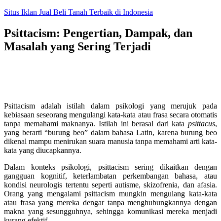
Skip
Situs Iklan Jual Beli Tanah Terbaik di Indonesia
to
content
Psittacism: Pengertian, Dampak, dan
Masalah yang Sering Terjadi
Psittacism adalah istilah dalam psikologi yang merujuk pada
kebiasaan seseorang mengulangi kata-kata atau frasa secara otomatis
tanpa memahami maknanya. Istilah ini berasal dari kata
psittacus
,
yang berarti “burung beo” dalam bahasa Latin, karena burung beo
dikenal mampu menirukan suara manusia tanpa memahami arti kata-
kata yang diucapkannya.
Dalam konteks psikologi, psittacism sering dikaitkan dengan
gangguan kognitif, keterlambatan perkembangan bahasa, atau
kondisi neurologis tertentu seperti autisme, skizofrenia, dan afasia.
Orang yang mengalami psittacism mungkin mengulang kata-kata
atau frasa yang mereka dengar tanpa menghubungkannya dengan
makna yang sesungguhnya, sehingga komunikasi mereka menjadi
kurang efektif.