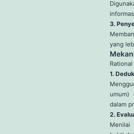
Digunak
informas
3. Peny
Membant
yang leb
Mekani
Rational
1. Deduk
Menggun
umum) d
dalam pr
2. Eval
Menilai