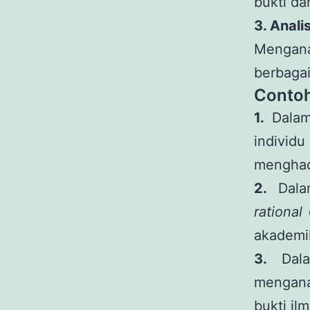
bukti da
3. Anali
Mengana
berbagai
Contoh
1.
Dalam 
individ
menghad
2.
Dalam
rational
d
akademi
3.
Dalam
mengana
bukti ilm