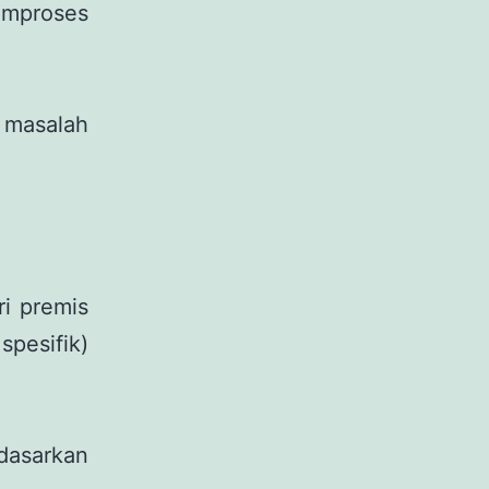
emproses
 masalah
i premis
pesifik)
dasarkan