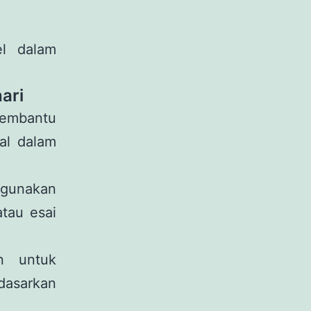
el dalam
ari
embantu
al dalam
gunakan
tau esai
n untuk
dasarkan