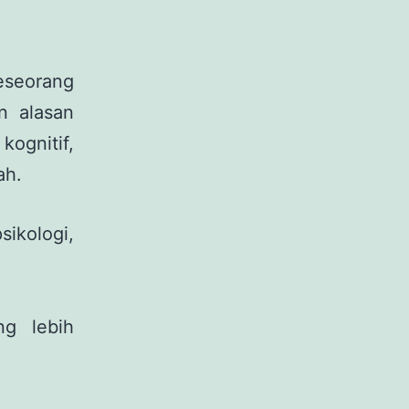
eseorang
an alasan
kognitif,
ah.
sikologi,
g lebih