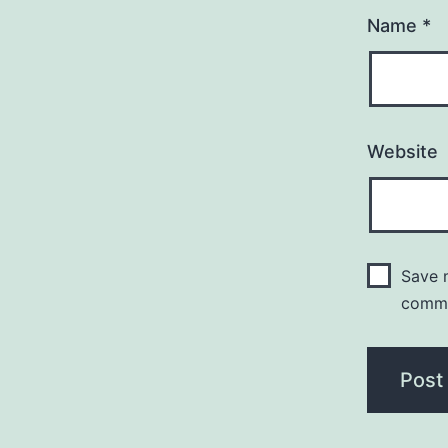
Name
*
Website
Save m
comm