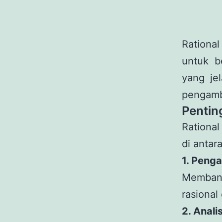
Rationa
untuk be
yang jel
pengamb
Pentin
Rational
di antar
1. Peng
Memban
rasional
2. Analis