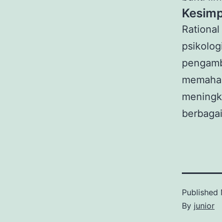
Kesimp
Rationa
psikolo
pengamb
memah
meningk
berbaga
Published
By
junior