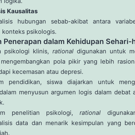
n logika.
sis Kausalitas
lisis hubungan sebab-akibat antara variab
 konteks psikologis.
 Penerapan dalam Kehidupan Sehari-h
psikologi klinis,
rational
digunakan untuk m
u mengembangkan pola pikir yang lebih rasion
api kecemasan atau depresi.
 pendidikan, siswa diajarkan untuk meng
alam menyusun argumen logis dalam debat a
k.
 penelitian psikologi,
rational
digunaka
lisis data dan menarik kesimpulan yang ber
iah.