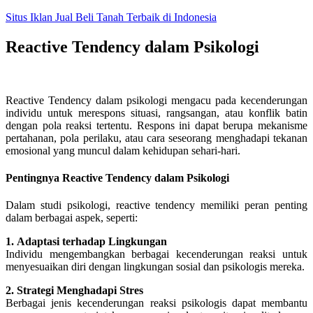
Skip
Situs Iklan Jual Beli Tanah Terbaik di Indonesia
to
content
Reactive Tendency dalam Psikologi
Reactive Tendency dalam psikologi mengacu pada kecenderungan
individu untuk merespons situasi, rangsangan, atau konflik batin
dengan pola reaksi tertentu. Respons ini dapat berupa mekanisme
pertahanan, pola perilaku, atau cara seseorang menghadapi tekanan
emosional yang muncul dalam kehidupan sehari-hari.
Pentingnya Reactive Tendency dalam Psikologi
Dalam studi psikologi, reactive tendency memiliki peran penting
dalam berbagai aspek, seperti:
1.
Adaptasi terhadap Lingkungan
Individu mengembangkan berbagai kecenderungan reaksi untuk
menyesuaikan diri dengan lingkungan sosial dan psikologis mereka.
2.
Strategi Menghadapi Stres
Berbagai jenis kecenderungan reaksi psikologis dapat membantu