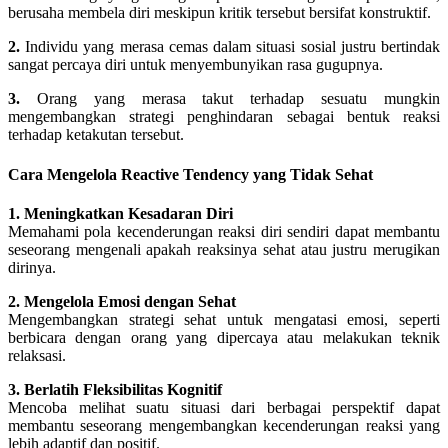
berusaha membela diri meskipun kritik tersebut bersifat konstruktif.
2.
Individu yang merasa cemas dalam situasi sosial justru bertindak
sangat percaya diri untuk menyembunyikan rasa gugupnya.
3.
Orang yang merasa takut terhadap sesuatu mungkin
mengembangkan strategi penghindaran sebagai bentuk reaksi
terhadap ketakutan tersebut.
Cara Mengelola Reactive Tendency yang Tidak Sehat
1. Meningkatkan Kesadaran Diri
Memahami pola kecenderungan reaksi diri sendiri dapat membantu
seseorang mengenali apakah reaksinya sehat atau justru merugikan
dirinya.
2. Mengelola Emosi dengan Sehat
Mengembangkan strategi sehat untuk mengatasi emosi, seperti
berbicara dengan orang yang dipercaya atau melakukan teknik
relaksasi.
3. Berlatih Fleksibilitas Kognitif
Mencoba melihat suatu situasi dari berbagai perspektif dapat
membantu seseorang mengembangkan kecenderungan reaksi yang
lebih adaptif dan positif.