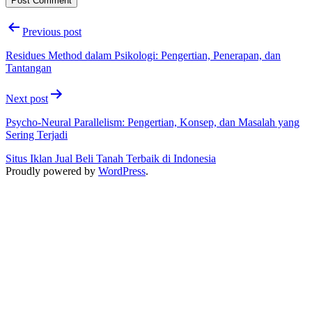
Post
Previous post
navigation
Residues Method dalam Psikologi: Pengertian, Penerapan, dan
Tantangan
Next post
Psycho-Neural Parallelism: Pengertian, Konsep, dan Masalah yang
Sering Terjadi
Situs Iklan Jual Beli Tanah Terbaik di Indonesia
Proudly powered by
WordPress
.