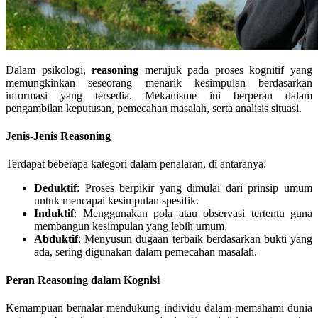
Dalam psikologi,
reasoning
merujuk pada proses kognitif yang
memungkinkan seseorang menarik kesimpulan berdasarkan
informasi yang tersedia. Mekanisme ini berperan dalam
pengambilan keputusan, pemecahan masalah, serta analisis situasi.
Jenis-Jenis Reasoning
Terdapat beberapa kategori dalam penalaran, di antaranya:
Deduktif
: Proses berpikir yang dimulai dari prinsip umum
untuk mencapai kesimpulan spesifik.
Induktif
: Menggunakan pola atau observasi tertentu guna
membangun kesimpulan yang lebih umum.
Abduktif
: Menyusun dugaan terbaik berdasarkan bukti yang
ada, sering digunakan dalam pemecahan masalah.
Peran Reasoning dalam Kognisi
Kemampuan bernalar mendukung individu dalam memahami dunia