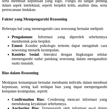
serta membuat keputusan yang logis. Fungsi ini sangat penting
dalam aspek intelektual, seperti berpikir kritis, analisis data, serta
perencanaan tindakan.
Faktor yang Mempengaruhi Reasoning
Beberapa hal yang memengaruhi cara seseorang bernalar meliputi:
Pengalaman
: Informasi yang diperoleh sebelumnya
membentuk pola berpikir.
Emosi
: Kondisi psikologis tertentu dapat mengubah cara
seseorang menarik kesimpulan.
Konteks Sosial
: Interaksi dengan lingkungan sekitar
memengaruhi sudut pandang seseorang dalam menganalisis
suatu masalah.
Bias dalam Reasoning
Meskipun kemampuan bernalar membantu individu dalam membuat
keputusan, sering kali terdapat bias yang dapat mempengaruhi
ketepatan kesimpulan, seperti:
Confirmation Bias
: Cenderung mencari informasi yang
mendukung keyakinan sebelumnya.
Anchoring Bias
: Terpengaruh oleh informasi awal dalam