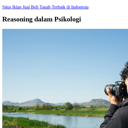
Skip
Situs Iklan Jual Beli Tanah Terbaik di Indonesia
to
content
Reasoning dalam Psikologi