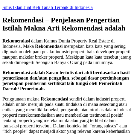
Skip
Situs Iklan Jual Beli Tanah Terbaik di Indonesia
to
content
Rekomendasi – Penjelasan Pengertian
Istilah Makna Arti Rekomendasi adalah
Rekomendasi
dalam Kamus Dunia Property Real Estate di
Indonesia, Maka
Rekomendasi
merupakan kata kata yang sering
digunakan oleh para pelaku industri properti baik developer properti
maupun makelar broker properti. Meskipun kata kata tersebut jarang
sekali dimengerti Sebagian Banyak Orang pada umumnya.
Rekomendasi adalah Saran tertulis dari ahli berdasarkan hasil
pemeriksaan dan/atau pengujian, sebagai dasar pertimbangan
penetapan pemberian sertifikat laik fungsi oleh Pemerintah
Daerah/ Pemerintah.
Penggunaan makna
Rekomendasi
sendiri dalam industri properti
adalah untuk merujuk pada suatu tindakan di mana seseorang atau
entitas yang memiliki koneksi, pengaruh, atau otoritas dalam industri
properti merekomendasikan atau memberikan testimonial positif
tentang properti yang mereka miliki atau yang terlibat dalam
transaksi properti tersebut. Dalam konteks ini, “orang sukses” atau
“rich people” dapat menjadi aktor yang relevan karena keberhasilan