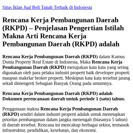
Skip
Situs Iklan Jual Beli Tanah Terbaik di Indonesia
to
content
Rencana Kerja Pembangunan Daerah
(RKPD) – Penjelasan Pengertian Istilah
Makna Arti Rencana Kerja
Pembangunan Daerah (RKPD) adalah
Rencana Kerja Pembangunan Daerah (RKPD)
dalam Kamus
Dunia Property Real Estate di Indonesia, Maka
Rencana Kerja
Pembangunan Daerah (RKPD)
merupakan kata kata yang sering
digunakan oleh para pelaku industri properti baik developer properti
maupun makelar broker properti. Meskipun kata kata tersebut jarang
sekali dimengerti Sebagian Banyak Orang pada umumnya.
Rencana Kerja Pembangunan Daerah (RKPD) adalah
Dokumen perencanaan daerah untuk periode 1 (satu) tahun.
Penggunaan makna
Rencana Kerja Pembangunan Daerah
(RKPD)
sendiri dalam industri properti adalah untuk menetapkan
prioritas pembangunan dalam jangka menengah (biasanya 5 tahun)
di daerah tersebut. Rencana ini mencakup berbagai sektor, termasuk
infrastruktur, pendidikan, kesehatan, dan ekonomi.