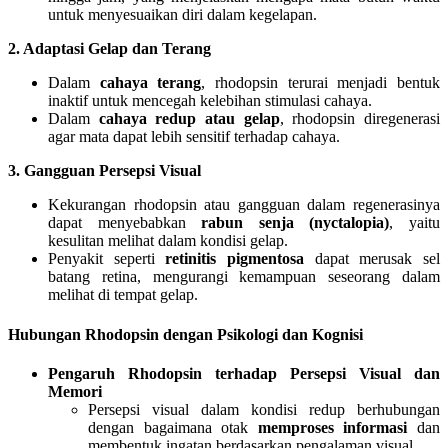
untuk menyesuaikan diri dalam kegelapan.
2. Adaptasi Gelap dan Terang
Dalam
cahaya terang
, rhodopsin terurai menjadi bentuk
inaktif untuk mencegah kelebihan stimulasi cahaya.
Dalam
cahaya redup atau gelap
, rhodopsin diregenerasi
agar mata dapat lebih sensitif terhadap cahaya.
3. Gangguan Persepsi Visual
Kekurangan rhodopsin atau gangguan dalam regenerasinya
dapat menyebabkan
rabun senja (nyctalopia)
, yaitu
kesulitan melihat dalam kondisi gelap.
Penyakit seperti
retinitis pigmentosa
dapat merusak sel
batang retina, mengurangi kemampuan seseorang dalam
melihat di tempat gelap.
Hubungan Rhodopsin dengan Psikologi dan Kognisi
Pengaruh Rhodopsin terhadap Persepsi Visual dan
Memori
Persepsi visual dalam kondisi redup berhubungan
dengan bagaimana otak
memproses informasi
dan
membentuk ingatan berdasarkan pengalaman visual.