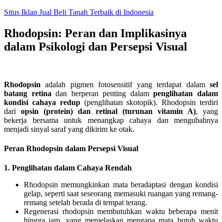
Skip
Situs Iklan Jual Beli Tanah Terbaik di Indonesia
to
content
Rhodopsin: Peran dan Implikasinya
dalam Psikologi dan Persepsi Visual
Rhodopsin
adalah pigmen fotosensitif yang terdapat dalam
sel
batang retina
dan berperan penting dalam
penglihatan dalam
kondisi cahaya redup
(penglihatan skotopik). Rhodopsin terdiri
dari
opsin (protein) dan retinal (turunan vitamin A)
, yang
bekerja bersama untuk menangkap cahaya dan mengubahnya
menjadi sinyal saraf yang dikirim ke otak.
Peran Rhodopsin dalam Persepsi Visual
1. Penglihatan dalam Cahaya Rendah
Rhodopsin memungkinkan mata beradaptasi dengan kondisi
gelap, seperti saat seseorang memasuki ruangan yang remang-
remang setelah berada di tempat terang.
Regenerasi rhodopsin membutuhkan waktu beberapa menit
hingga jam, yang menjelaskan mengapa mata butuh waktu