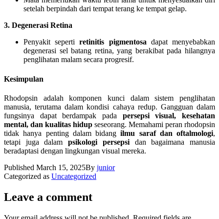
setelah berpindah dari tempat terang ke tempat gelap.
3. Degenerasi Retina
Penyakit seperti
retinitis pigmentosa
dapat menyebabkan
degenerasi sel batang retina, yang berakibat pada hilangnya
penglihatan malam secara progresif.
Kesimpulan
Rhodopsin adalah komponen kunci dalam sistem penglihatan
manusia, terutama dalam kondisi cahaya redup. Gangguan dalam
fungsinya dapat berdampak pada
persepsi visual, kesehatan
mental, dan kualitas hidup
seseorang. Memahami peran rhodopsin
tidak hanya penting dalam bidang
ilmu saraf dan oftalmologi
,
tetapi juga dalam
psikologi persepsi
dan bagaimana manusia
beradaptasi dengan lingkungan visual mereka.
Published
March 15, 2025
By
junior
Categorized as
Uncategorized
Leave a comment
Your email address will not be published.
Required fields are