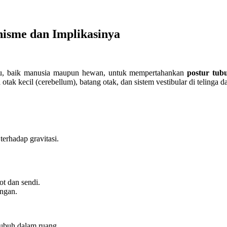
nisme dan Implikasinya
idu, baik manusia maupun hewan, untuk mempertahankan
postur tub
 otak kecil (cerebellum), batang otak, dan sistem vestibular di telinga d
erhadap gravitasi.
ot dan sendi.
ngan.
tubuh dalam ruang.