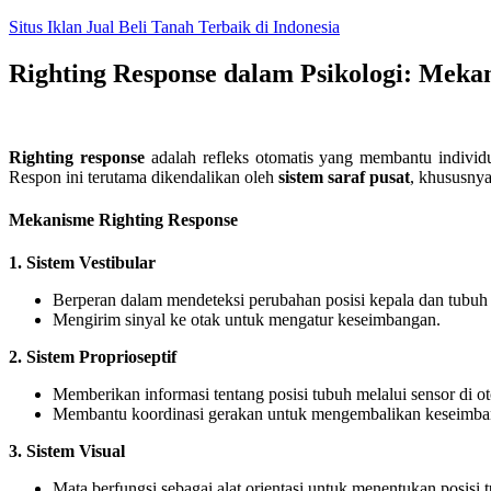
Skip
Situs Iklan Jual Beli Tanah Terbaik di Indonesia
to
content
Righting Response dalam Psikologi: Meka
Righting response
adalah refleks otomatis yang membantu indiv
Respon ini terutama dikendalikan oleh
sistem saraf pusat
, khususnya
Mekanisme Righting Response
1. Sistem Vestibular
Berperan dalam mendeteksi perubahan posisi kepala dan tubuh t
Mengirim sinyal ke otak untuk mengatur keseimbangan.
2. Sistem Proprioseptif
Memberikan informasi tentang posisi tubuh melalui sensor di ot
Membantu koordinasi gerakan untuk mengembalikan keseimba
3. Sistem Visual
Mata berfungsi sebagai alat orientasi untuk menentukan posisi 