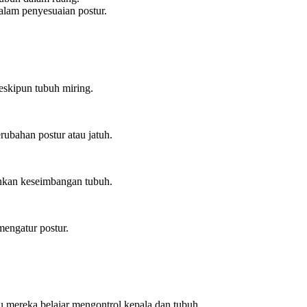
alam penyesuaian postur.
eskipun tubuh miring.
rubahan postur atau jatuh.
nkan keseimbangan tubuh.
mengatur postur.
u mereka belajar mengontrol kepala dan tubuh.