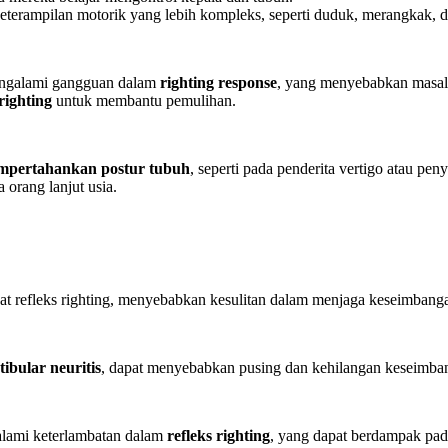
eterampilan motorik yang lebih kompleks, seperti duduk, merangkak, d
mengalami gangguan dalam
righting response
, yang menyebabkan masal
righting
untuk membantu pemulihan.
empertahankan postur tubuh
, seperti pada penderita vertigo atau pen
 orang lanjut usia.
bat refleks righting, menyebabkan kesulitan dalam menjaga keseimbang
tibular neuritis
, dapat menyebabkan pusing dan kehilangan keseimba
lami keterlambatan dalam
refleks righting
, yang dapat berdampak pa