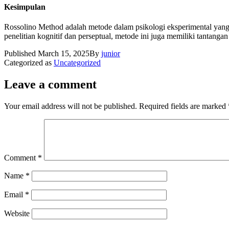
Kesimpulan
Rossolino Method adalah metode dalam psikologi eksperimental ya
penelitian kognitif dan perseptual, metode ini juga memiliki tantanga
Published
March 15, 2025
By
junior
Categorized as
Uncategorized
Leave a comment
Your email address will not be published.
Required fields are marked
Comment
*
Name
*
Email
*
Website