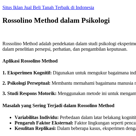
Skip
Situs Iklan Jual Beli Tanah Terbaik di Indonesia
to
content
Rossolino Method dalam Psikologi
Rossolino Method adalah pendekatan dalam studi psikologi eksperimen
dalam penelitian persepsi, perhatian, dan pengambilan keputusan.
Aplikasi Rossolino Method
1. Eksperimen Kognitif:
Digunakan untuk mengukur bagaimana indiv
2. Psikologi Perseptual:
Membantu memahami bagaimana manusia men
3. Studi Respons Motorik:
Menggunakan metode ini untuk mengamati 
Masalah yang Sering Terjadi dalam Rossolino Method
Variabilitas Individu:
Perbedaan dalam latar belakang kogniti
Pengaruh Faktor Eksternal:
Faktor lingkungan seperti penca
Kesulitan Replikasi:
Dalam beberapa kasus, eksperimen dengan 