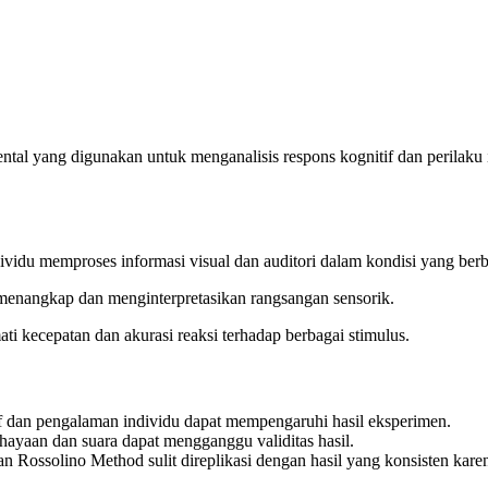
tal yang digunakan untuk menganalisis respons kognitif dan perilaku i
idu memproses informasi visual dan auditori dalam kondisi yang berb
angkap dan menginterpretasikan rangsangan sensorik.
kecepatan dan akurasi reaksi terhadap berbagai stimulus.
f dan pengalaman individu dapat mempengaruhi hasil eksperimen.
hayaan dan suara dapat mengganggu validitas hasil.
Rossolino Method sulit direplikasi dengan hasil yang konsisten karen