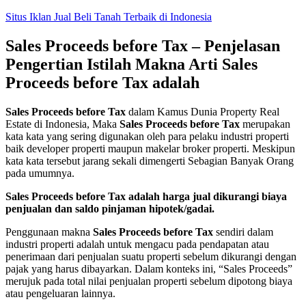
Skip
Situs Iklan Jual Beli Tanah Terbaik di Indonesia
to
content
Sales Proceeds before Tax – Penjelasan
Pengertian Istilah Makna Arti Sales
Proceeds before Tax adalah
Sales Proceeds before Tax
dalam Kamus Dunia Property Real
Estate di Indonesia, Maka
Sales Proceeds before Tax
merupakan
kata kata yang sering digunakan oleh para pelaku industri properti
baik developer properti maupun makelar broker properti. Meskipun
kata kata tersebut jarang sekali dimengerti Sebagian Banyak Orang
pada umumnya.
Sales Proceeds before Tax adalah harga jual dikurangi biaya
penjualan dan saldo pinjaman hipotek/gadai.
Penggunaan makna
Sales Proceeds before Tax
sendiri dalam
industri properti adalah untuk mengacu pada pendapatan atau
penerimaan dari penjualan suatu properti sebelum dikurangi dengan
pajak yang harus dibayarkan. Dalam konteks ini, “Sales Proceeds”
merujuk pada total nilai penjualan properti sebelum dipotong biaya
atau pengeluaran lainnya.