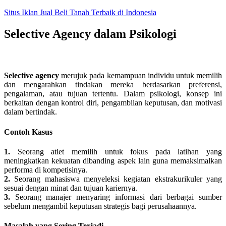
Skip
Situs Iklan Jual Beli Tanah Terbaik di Indonesia
to
content
Selective Agency dalam Psikologi
Selective agency
merujuk pada kemampuan individu untuk memilih
dan mengarahkan tindakan mereka berdasarkan preferensi,
pengalaman, atau tujuan tertentu. Dalam psikologi, konsep ini
berkaitan dengan kontrol diri, pengambilan keputusan, dan motivasi
dalam bertindak.
Contoh Kasus
1.
Seorang atlet memilih untuk fokus pada latihan yang
meningkatkan kekuatan dibanding aspek lain guna memaksimalkan
performa di kompetisinya.
2.
Seorang mahasiswa menyeleksi kegiatan ekstrakurikuler yang
sesuai dengan minat dan tujuan kariernya.
3.
Seorang manajer menyaring informasi dari berbagai sumber
sebelum mengambil keputusan strategis bagi perusahaannya.
Masalah yang Sering Terjadi