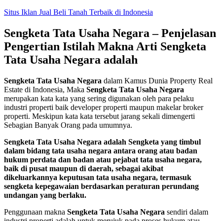
Skip
Situs Iklan Jual Beli Tanah Terbaik di Indonesia
to
content
Sengketa Tata Usaha Negara – Penjelasan
Pengertian Istilah Makna Arti Sengketa
Tata Usaha Negara adalah
Sengketa Tata Usaha Negara
dalam Kamus Dunia Property Real
Estate di Indonesia, Maka
Sengketa Tata Usaha Negara
merupakan kata kata yang sering digunakan oleh para pelaku
industri properti baik developer properti maupun makelar broker
properti. Meskipun kata kata tersebut jarang sekali dimengerti
Sebagian Banyak Orang pada umumnya.
Sengketa Tata Usaha Negara adalah Sengketa yang timbul
dalam bidang tata usaha negara antara orang atau badan
hukum perdata dan badan atau pejabat tata usaha negara,
baik di pusat maupun di daerah, sebagai akibat
dikeluarkannya keputusan tata usaha negara, termasuk
sengketa kepegawaian berdasarkan peraturan perundang
undangan yang berlaku.
Penggunaan makna
Sengketa Tata Usaha Negara
sendiri dalam
industri properti adalah untuk merujuk pada proses hukum atau