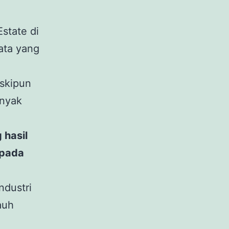
state di
ata yang
eskipun
anyak
 hasil
 pada
ndustri
auh