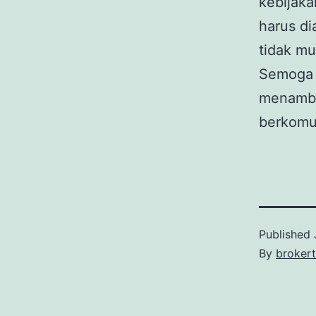
kebijaka
harus di
tidak mu
Semoga 
menamba
berkomun
Published
By
broker