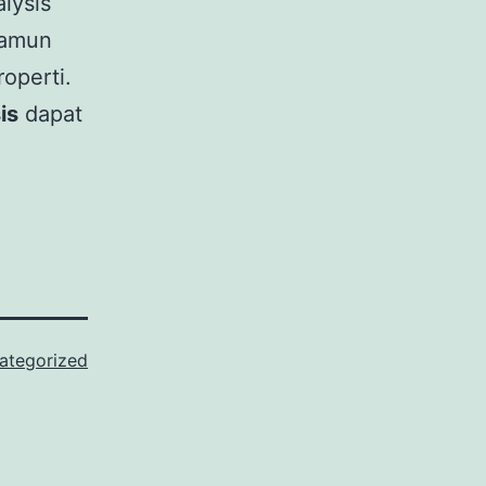
alysis
namun
operti.
is
dapat
ategorized