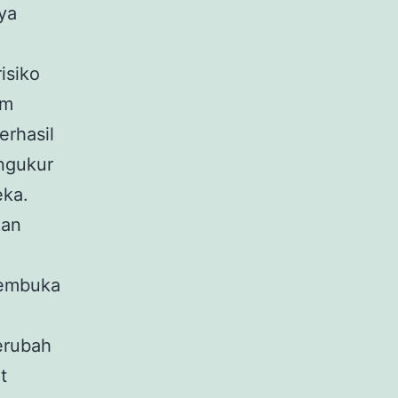
ya
isiko
am
erhasil
ngukur
eka.
kan
a
membuka
berubah
t