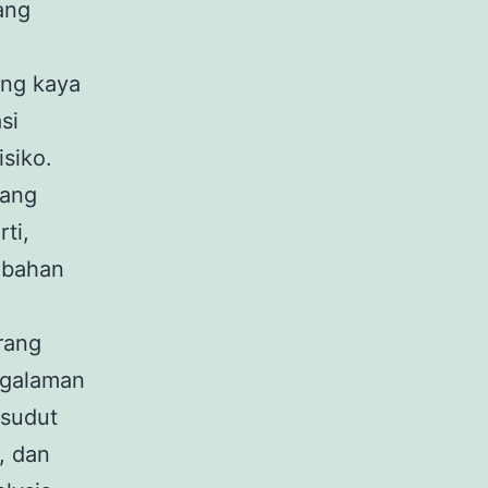
ang
ang kaya
si
siko.
tang
ti,
ubahan
rang
ngalaman
 sudut
, dan