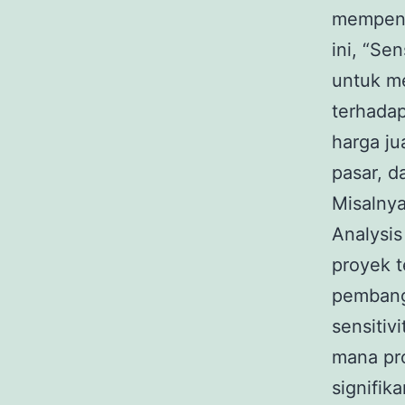
mempenga
ini, “Se
untuk me
terhadap
harga ju
pasar, d
Misalnya
Analysis
proyek t
pembang
sensitiv
mana pr
signifik