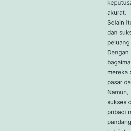
keputusa
akurat.
Selain i
dan suks
peluang 
Dengan 
bagaiman
mereka 
pasar d
Namun, 
sukses 
pribadi 
pandang 