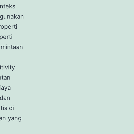
onteks
digunakan
roperti
perti
rmintaan
tivity
ntan
iaya
 dan
tis di
gan yang