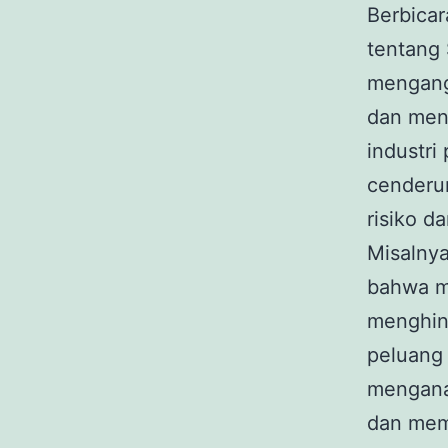
Berbica
tentang 
mengangg
dan meng
industri
cenderu
risiko d
Misalny
bahwa m
menghind
peluang
menganal
dan mem