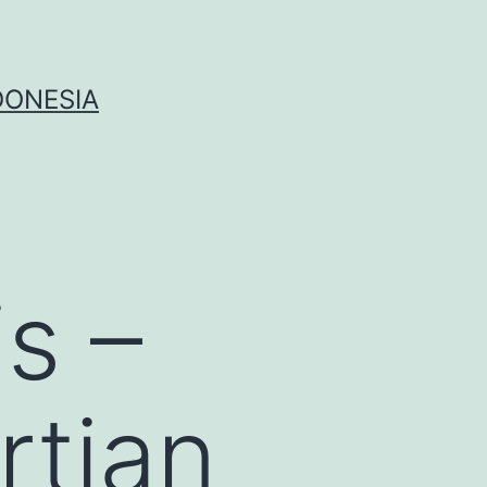
DONESIA
is –
rtian