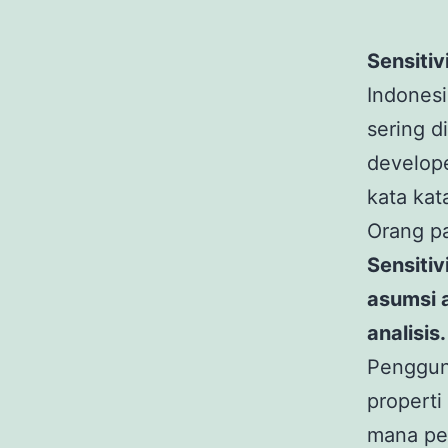
Sensitiv
Indones
sering d
develope
kata kat
Orang p
Sensitiv
asumsi 
analisis.
Penggu
propert
mana per