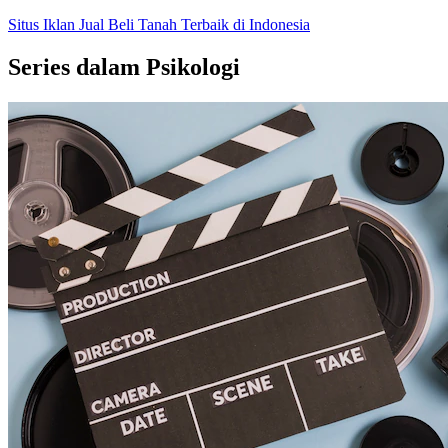
Skip
Situs Iklan Jual Beli Tanah Terbaik di Indonesia
to
content
Series dalam Psikologi