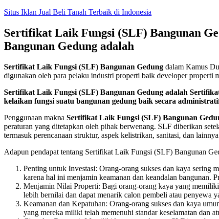
Skip
Situs Iklan Jual Beli Tanah Terbaik di Indonesia
to
content
Sertifikat Laik Fungsi (SLF) Bangunan Ged
Bangunan Gedung adalah
Sertifikat Laik Fungsi (SLF) Bangunan Gedung
dalam Kamus Duni
digunakan oleh para pelaku industri properti baik developer propert
Sertifikat Laik Fungsi (SLF) Bangunan Gedung adalah Sertifik
kelaikan fungsi suatu bangunan gedung baik secara administrat
Penggunaan makna
Sertifikat Laik Fungsi (SLF) Bangunan Gedu
peraturan yang ditetapkan oleh pihak berwenang. SLF diberikan set
termasuk perencanaan struktur, aspek kelistrikan, sanitasi, dan la
Adapun pendapat tentang Sertifikat Laik Fungsi (SLF) Bangunan Gedu
Penting untuk Investasi: Orang-orang sukses dan kaya sering m
karena hal ini menjamin keamanan dan keandalan bangunan. Prop
Menjamin Nilai Properti: Bagi orang-orang kaya yang memiliki 
lebih bernilai dan dapat menarik calon pembeli atau penyewa y
Keamanan dan Kepatuhan: Orang-orang sukses dan kaya umum
yang mereka miliki telah memenuhi standar keselamatan dan atu