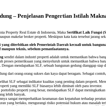
ung – Penjelasan Pengertian Istilah Makna 
a Property Real Estate di Indonesia, Maka
Sertifikat Laik Fungsi
i maupun makelar broker properti. Meskipun kata kata tersebut jarang
at yang diterbitkan oleh Pemerintah Daerah kecuali untuk bangu
if maupun teknis, sebelum pemanfaatannya.
ng
sendiri dalam industri properti adalah untuk memastikan bahwa ba
elah proses pemeriksaan yang menyeluruh untuk memastikan bahwa bang
innya. Dengan mendapatkan SLF, sebuah bangunan gedung dianggap siap
ng dari orang-orang sukses dan kaya dapat beragam. Sebagai contoh, 
elihat SLF sebagai indikator kualitas yang penting dalam properti. Me
erti yang memiliki SLF biasanya lebih diminati oleh para investor.
portofolio properti yang besar, mendapatkan SLF dapat meningkatkan n
ang lebih banyak.
nya sangat memperhatikan keamanan dan kepatuhan terhadap peratur
ran yang berlaku, mengurangi risiko potensial hukum atau masalah terk