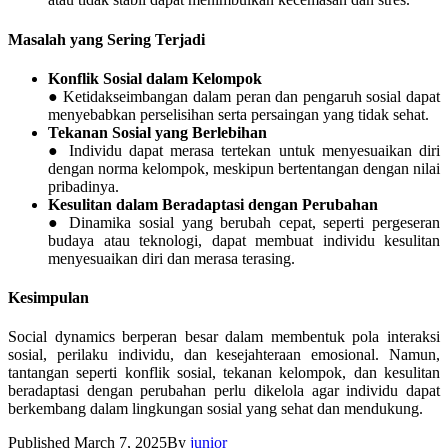
Masalah yang Sering Terjadi
Konflik Sosial dalam Kelompok
● Ketidakseimbangan dalam peran dan pengaruh sosial dapat
menyebabkan perselisihan serta persaingan yang tidak sehat.
Tekanan Sosial yang Berlebihan
● Individu dapat merasa tertekan untuk menyesuaikan diri
dengan norma kelompok, meskipun bertentangan dengan nilai
pribadinya.
Kesulitan dalam Beradaptasi dengan Perubahan
● Dinamika sosial yang berubah cepat, seperti pergeseran
budaya atau teknologi, dapat membuat individu kesulitan
menyesuaikan diri dan merasa terasing.
Kesimpulan
Social dynamics berperan besar dalam membentuk pola interaksi
sosial, perilaku individu, dan kesejahteraan emosional. Namun,
tantangan seperti konflik sosial, tekanan kelompok, dan kesulitan
beradaptasi dengan perubahan perlu dikelola agar individu dapat
berkembang dalam lingkungan sosial yang sehat dan mendukung.
Published
March 7, 2025
By
junior