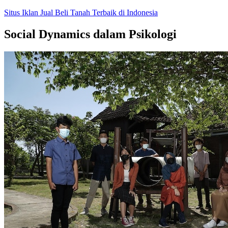
Skip
Situs Iklan Jual Beli Tanah Terbaik di Indonesia
to
content
Social Dynamics dalam Psikologi