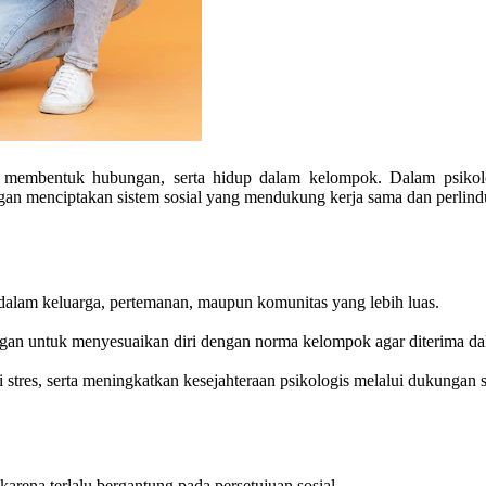
si, membentuk hubungan, serta hidup dalam kelompok. Dalam psikol
an menciptakan sistem sosial yang mendukung kerja sama dan perlind
 dalam keluarga, pertemanan, maupun komunitas yang lebih luas.
ungan untuk menyesuaikan diri dengan norma kelompok agar diterima da
tres, serta meningkatkan kesejahteraan psikologis melalui dukungan s
arena terlalu bergantung pada persetujuan sosial.