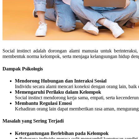
Social instinct adalah dorongan alami manusia untuk berinterak
membentuk norma kelompok, serta menjaga kelangsungan hidup deng
Dampak Psikologis
Mendorong Hubungan dan Interaksi Sosial
Individu secara alami mencari koneksi dengan orang lain, baik
Memengaruhi Perilaku dalam Kelompok
Social instinct mendorong kerja sama, empati, serta kecender
Membantu Regulasi Emosi
Kehadiran orang lain dapat memberikan rasa aman, mengurangi s
Masalah yang Sering Terjadi
Ketergantungan Berlebihan pada Kelompok
● Beberapa individu merasa sulit mengambil keputusan sendiri k