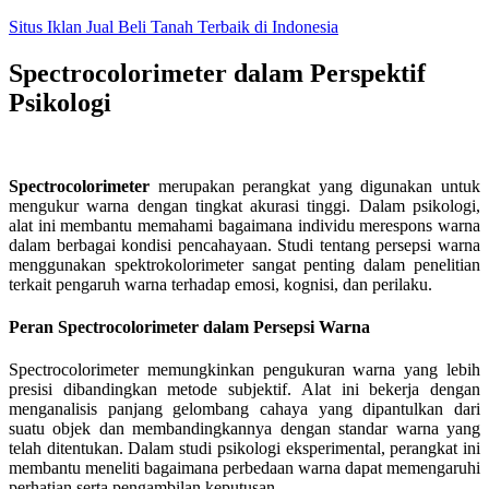
Skip
Situs Iklan Jual Beli Tanah Terbaik di Indonesia
to
content
Spectrocolorimeter dalam Perspektif
Psikologi
Spectrocolorimeter
merupakan perangkat yang digunakan untuk
mengukur warna dengan tingkat akurasi tinggi. Dalam psikologi,
alat ini membantu memahami bagaimana individu merespons warna
dalam berbagai kondisi pencahayaan. Studi tentang persepsi warna
menggunakan spektrokolorimeter sangat penting dalam penelitian
terkait pengaruh warna terhadap emosi, kognisi, dan perilaku.
Peran Spectrocolorimeter dalam Persepsi Warna
Spectrocolorimeter memungkinkan pengukuran warna yang lebih
presisi dibandingkan metode subjektif. Alat ini bekerja dengan
menganalisis panjang gelombang cahaya yang dipantulkan dari
suatu objek dan membandingkannya dengan standar warna yang
telah ditentukan. Dalam studi psikologi eksperimental, perangkat ini
membantu meneliti bagaimana perbedaan warna dapat memengaruhi
perhatian serta pengambilan keputusan.