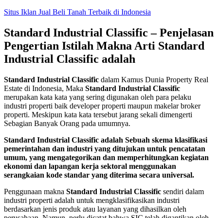
Skip
Situs Iklan Jual Beli Tanah Terbaik di Indonesia
to
content
Standard Industrial Classific – Penjelasan
Pengertian Istilah Makna Arti Standard
Industrial Classific adalah
Standard Industrial Classific
dalam Kamus Dunia Property Real
Estate di Indonesia, Maka
Standard Industrial Classific
merupakan kata kata yang sering digunakan oleh para pelaku
industri properti baik developer properti maupun makelar broker
properti. Meskipun kata kata tersebut jarang sekali dimengerti
Sebagian Banyak Orang pada umumnya.
Standard Industrial Classific adalah Sebuah skema klasifikasi
pemerintahan dan industri yang ditujukan untuk pencatatan
umum, yang mengategorikan dan memperhitungkan kegiatan
ekonomi dan lapangan kerja sektoral menggunakan
serangkaian kode standar yang diterima secara universal.
Penggunaan makna
Standard Industrial Classific
sendiri dalam
industri properti adalah untuk mengklasifikasikan industri
berdasarkan jenis produk atau layanan yang dihasilkan oleh
perusahaan. Namun, perlu dicatat bahwa SIC telah digantikan oleh