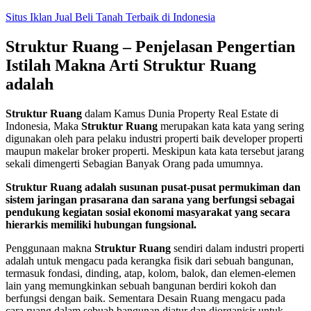
Skip
Situs Iklan Jual Beli Tanah Terbaik di Indonesia
to
content
Struktur Ruang – Penjelasan Pengertian
Istilah Makna Arti Struktur Ruang
adalah
Struktur Ruang
dalam Kamus Dunia Property Real Estate di
Indonesia, Maka
Struktur Ruang
merupakan kata kata yang sering
digunakan oleh para pelaku industri properti baik developer properti
maupun makelar broker properti. Meskipun kata kata tersebut jarang
sekali dimengerti Sebagian Banyak Orang pada umumnya.
Struktur Ruang adalah susunan pusat-pusat permukiman dan
sistem jaringan prasarana dan sarana yang berfungsi sebagai
pendukung kegiatan sosial ekonomi masyarakat yang secara
hierarkis memiliki hubungan fungsional.
Penggunaan makna
Struktur Ruang
sendiri dalam industri properti
adalah untuk mengacu pada kerangka fisik dari sebuah bangunan,
termasuk fondasi, dinding, atap, kolom, balok, dan elemen-elemen
lain yang memungkinkan sebuah bangunan berdiri kokoh dan
berfungsi dengan baik. Sementara Desain Ruang mengacu pada
cara ruang dalam sebuah bangunan diatur dan diorganisir untuk