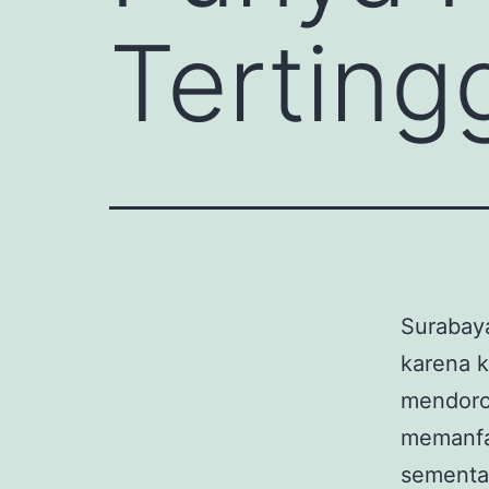
Terting
Surabaya
karena k
mendoron
memanfa
sementa