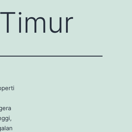
 Timur
operti
gera
ggi,
galan