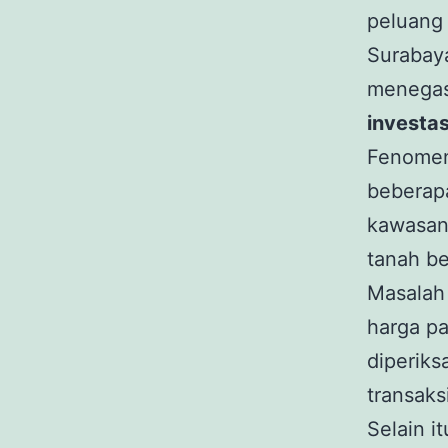
peluang 
Surabaya
menegas
investa
Fenomen
beberapa
kawasan 
tanah be
Masalah 
harga pa
diperiks
transaks
Selain i