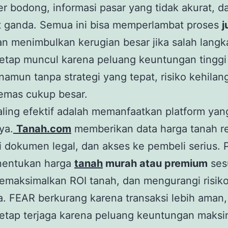
r bodong, informasi pasar yang tidak akurat, d
at ganda. Semua ini bisa memperlambat proses
j
n menimbulkan kerugian besar jika salah langk
etap muncul karena peluang keuntungan tinggi
, namun tanpa strategi yang tepat, risiko kehilan
mas cukup besar.
aling efektif adalah memanfaatkan platform yan
ya.
Tanah.com
memberikan data harga tanah re
si dokumen legal, dan akses ke pembeli serius. 
nentukan harga
tanah
murah atau premium
sesu
emaksimalkan ROI tanah, dan mengurangi risik
. FEAR berkurang karena transaksi lebih aman,
etap terjaga karena peluang keuntungan maksi