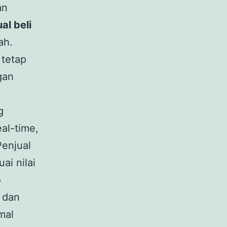
an
ual beli
ah.
 tetap
gan
g
al-time,
Penjual
ai nilai
o
 dan
mal