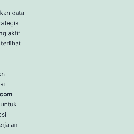
kan data
ategis,
g aktif
terlihat
an
ai
.com
,
 untuk
asi
rjalan