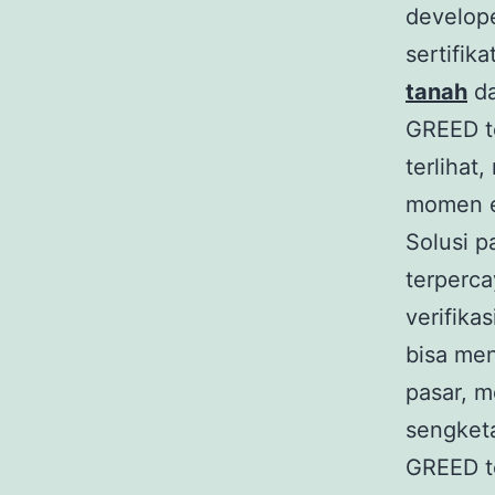
develope
sertifik
tanah
da
GREED t
terlihat
momen e
Solusi p
terperca
verifika
bisa me
pasar, m
sengketa
GREED t