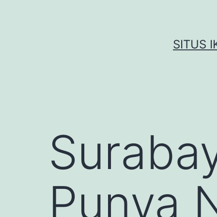
Skip
to
content
SITUS 
Surabay
Punya N