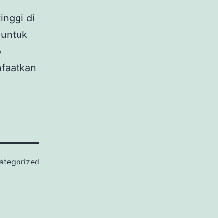
inggi di
 untuk
o
nfaatkan
ategorized