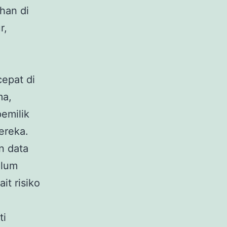
han di
r,
epat di
ma,
emilik
ereka.
n data
elum
it risiko
ti