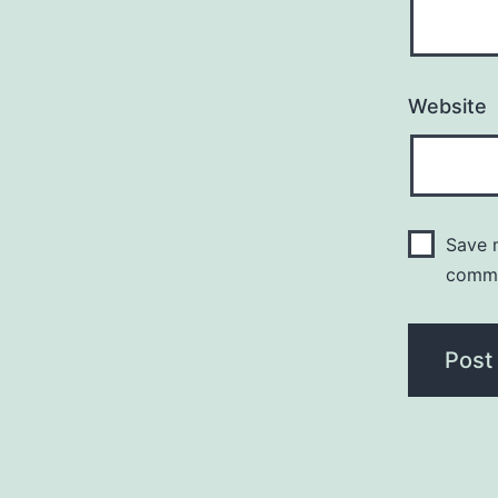
Website
Save m
comm