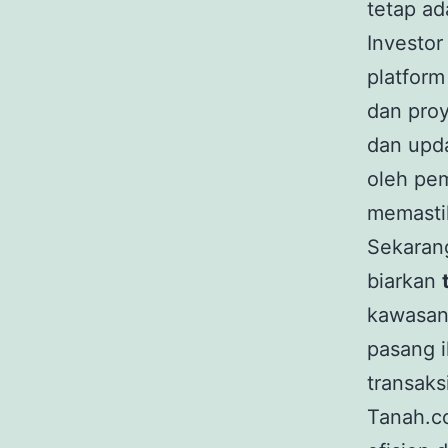
tetap ad
Investo
platform
dan proy
dan upda
oleh pem
memastik
Sekarang
biarkan
kawasan 
pasang 
transaks
Tanah.c