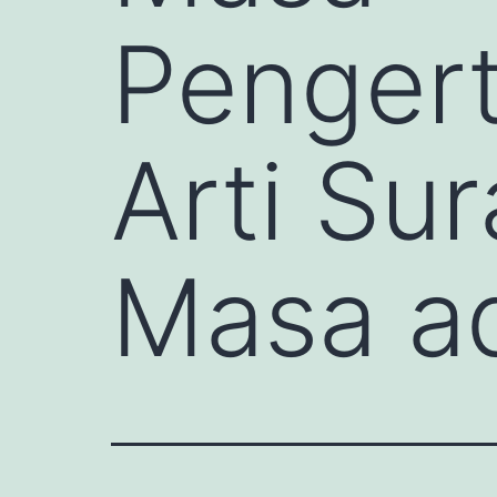
Pengert
Arti Su
Masa a