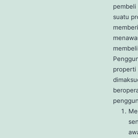
pembeli
suatu pr
memberit
menawar
membeli 
Pengguna
properti
dimaksu
beropera
penggun
Me
sen
awa