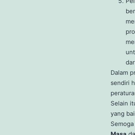
Pel
ber
me
pro
men
unt
dar
Dalam p
sendiri 
peratura
Selain i
yang bai
Semoga 
Masa
da