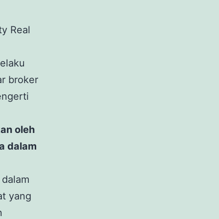
y Real
pelaku
ar broker
engerti
an oleh
ya dalam
 dalam
at yang
n