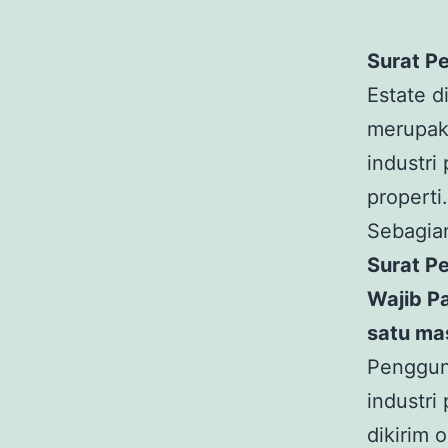
Surat P
Estate d
merupaka
industri
properti
Sebagia
Surat P
Wajib P
satu mas
Penggu
industri
dikirim 