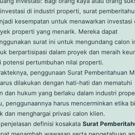
uang Investasi: Bagi orang kaya atau orang su
investasi di industri properti, surat pemberitah
njadi kesempatan untuk menawarkan investasi
yek properti yang menarik. Mereka dapat
ggunakan surat ini untuk mengundang calon i
uk berpartisipasi dalam proyek dan meraih ke
i potensi pertumbuhan nilai properti.
rakteknya, penggunaan Surat Pemberitahuan M
harus dilakukan dengan hati-hati dan mematuhi
n dan hukum yang berlaku dalam industri proper
tu, penggunaannya harus mencerminkan etika bi
k dan menghargai privasi calon klien.
penjelasan definisi kosakata
Surat Pemberita
pat menambah wawasan serta pengetahuan a