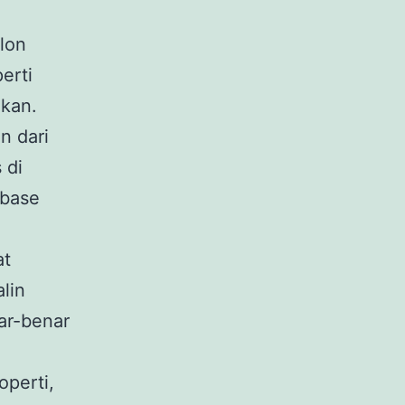
lon
erti
akan.
n dari
 di
abase
at
lin
ar-benar
operti,