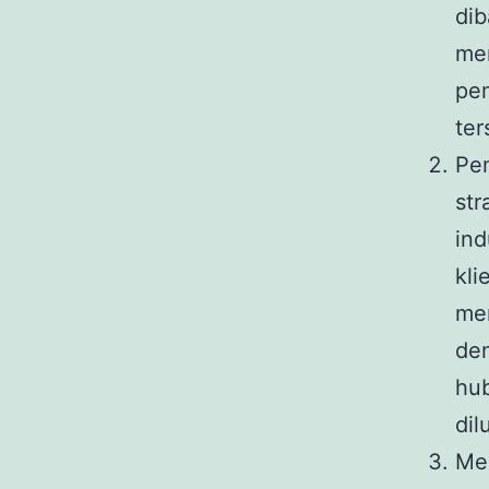
dib
men
pem
ter
Pem
str
ind
kli
men
den
hub
dil
Men