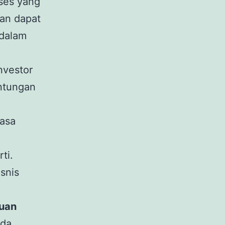
kses yang
uan dapat
 dalam
nvestor
untungan
asa
ti.
snis
huan
nda