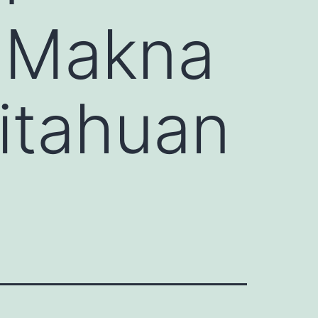
h Makna
itahuan