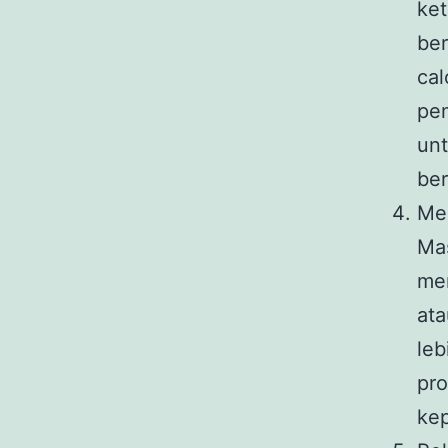
ket
be
cal
pe
unt
ber
Me
Ma
mer
ata
leb
pro
kep