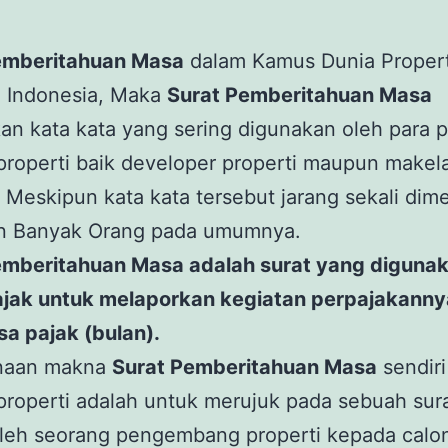
emberitahuan Masa
dalam Kamus Dunia Propert
i Indonesia, Maka
Surat Pemberitahuan Masa
n kata kata yang sering digunakan oleh para 
 properti baik developer properti maupun makel
. Meskipun kata kata tersebut jarang sekali dim
n Banyak Orang pada umumnya.
emberitahuan Masa adalah surat yang digunak
ajak untuk melaporkan kegiatan perpajakann
a pajak (bulan).
naan makna
Surat Pemberitahuan Masa
sendiri
 properti adalah untuk merujuk pada sebuah sur
oleh seorang pengembang properti kepada calo