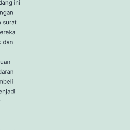
dang ini
engan
 surat
ereka
k dan
huan
daran
mbeli
enjadi
k