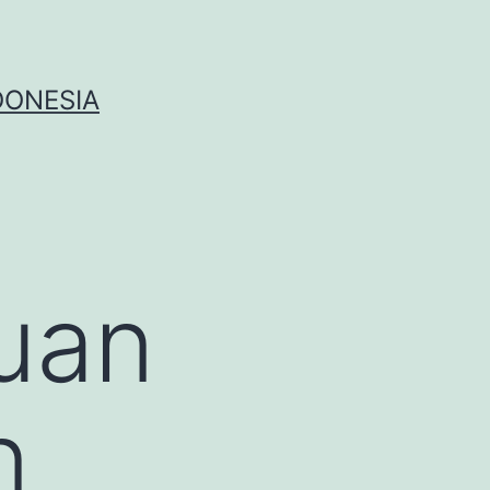
DONESIA
uan
n