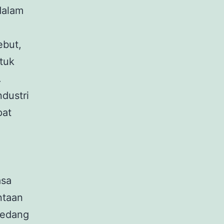
dalam
ebut,
tuk
.
dustri
pat
asa
ntaan
sedang