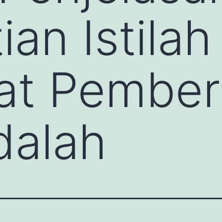
ian Istila
rat Pember
dalah