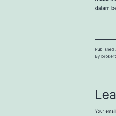
dalam be
Published
By
broker
Lea
Your email