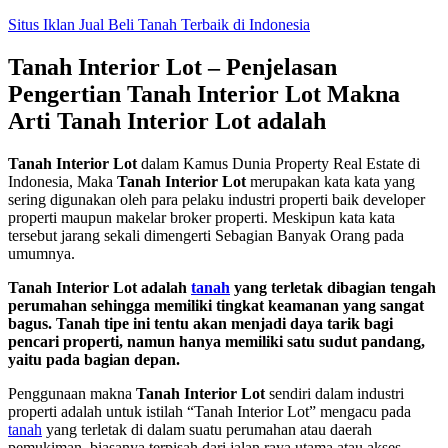
Skip
Situs Iklan Jual Beli Tanah Terbaik di Indonesia
to
content
Tanah Interior Lot – Penjelasan
Pengertian Tanah Interior Lot Makna
Arti Tanah Interior Lot adalah
Tanah Interior Lot
dalam Kamus Dunia Property Real Estate di
Indonesia, Maka
Tanah Interior Lot
merupakan kata kata yang
sering digunakan oleh para pelaku industri properti baik developer
properti maupun makelar broker properti. Meskipun kata kata
tersebut jarang sekali dimengerti Sebagian Banyak Orang pada
umumnya.
Tanah Interior Lot adalah
tanah
yang terletak dibagian tengah
perumahan sehingga memiliki tingkat keamanan yang sangat
bagus. Tanah tipe ini tentu akan menjadi daya tarik bagi
pencari properti, namun hanya memiliki satu sudut pandang,
yaitu pada bagian depan.
Penggunaan makna
Tanah Interior Lot
sendiri dalam industri
properti adalah untuk istilah “Tanah Interior Lot” mengacu pada
tanah
yang terletak di dalam suatu perumahan atau daerah
pemukiman, biasanya terpisah dari jalan raya utama atau akses