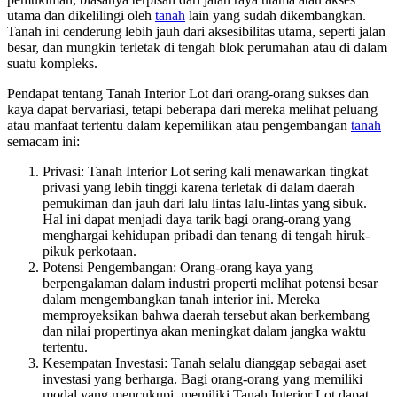
utama dan dikelilingi oleh
tanah
lain yang sudah dikembangkan.
Tanah ini cenderung lebih jauh dari aksesibilitas utama, seperti jalan
besar, dan mungkin terletak di tengah blok perumahan atau di dalam
suatu kompleks.
Pendapat tentang Tanah Interior Lot dari orang-orang sukses dan
kaya dapat bervariasi, tetapi beberapa dari mereka melihat peluang
atau manfaat tertentu dalam kepemilikan atau pengembangan
tanah
semacam ini:
Privasi: Tanah Interior Lot sering kali menawarkan tingkat
privasi yang lebih tinggi karena terletak di dalam daerah
pemukiman dan jauh dari lalu lintas lalu-lintas yang sibuk.
Hal ini dapat menjadi daya tarik bagi orang-orang yang
menghargai kehidupan pribadi dan tenang di tengah hiruk-
pikuk perkotaan.
Potensi Pengembangan: Orang-orang kaya yang
berpengalaman dalam industri properti melihat potensi besar
dalam mengembangkan tanah interior ini. Mereka
memproyeksikan bahwa daerah tersebut akan berkembang
dan nilai propertinya akan meningkat dalam jangka waktu
tertentu.
Kesempatan Investasi: Tanah selalu dianggap sebagai aset
investasi yang berharga. Bagi orang-orang yang memiliki
modal yang mencukupi, memiliki Tanah Interior Lot dapat